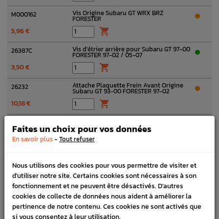
Vis Origine Subaru GT WRX BRZ
M000162
FORESTER
5,96 €

Vis d'étrier arrière pour Subaru GT 97-00
26387C
FORESTER 97-02 / 05-07
3,50 €

Attache Plaquette Frein Avant Origine
26232
Subaru GT 93-00 FORESTER 97-02
10,18 €

Étrier de Frein Avant Origine Subaru
26292 / 26292A
Faites un choix pour vos données
Impreza GT 97-98 FORESTER 97-02
Voir toutes les options
-
485,00 €
En savoir plus
Tout refuser
Guide d'étrier Frein Avant Origine
26288B
Subaru GT 97-98 FORESTER 97-02
Nous utilisons des cookies pour vous permettre de visiter et
10,90 €

d'utiliser notre site. Certains cookies sont nécessaires à son
fonctionnement et ne peuvent être désactivés. D'autres
Flasque disque Avant Origine Subaru GT
26291A / 26291B
cookies de collecte de données nous aident à améliorer la
93-98 FORESTER Turbo 98-02
pertinence de notre contenu. Ces cookies ne sont activés que
47,26 €

si vous consentez à leur utilisation.