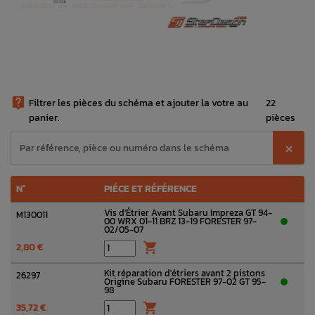

Filtrer les pièces du schéma et ajouter la votre au
22
panier.
pièces
⨉
N°
PIÉCE ET RÉFÉRENCE
Vis d'Étrier Avant Subaru Impreza GT 94-
M130011
00 WRX 01-11 BRZ 13-19 FORESTER 97-
02/05-07
2,80 €

Kit réparation d'étriers avant 2 pistons
26297
Origine Subaru FORESTER 97-02 GT 95-
98
35,72 €
