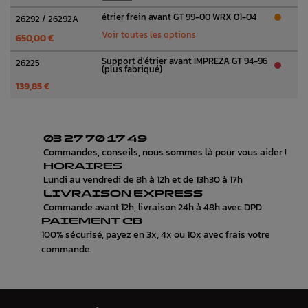
étrier frein avant GT 99-00 WRX 01-04
26292 / 26292A
Voir toutes les options
650,00 €
Support d'étrier avant IMPREZA GT 94-96
26225
(plus fabriqué)
139,85 €
03 27 70 17 49
Commandes, conseils, nous sommes là pour vous aider !
HORAIRES
Lundi au vendredi de 8h à 12h et de 13h30 à 17h
LIVRAISON EXPRESS
Commande avant 12h, livraison 24h à 48h avec DPD
PAIEMENT CB
100% sécurisé, payez en 3x, 4x ou 10x avec frais votre
commande