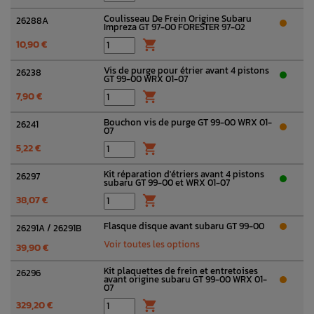
Coulisseau De Frein Origine Subaru
26288A
Impreza GT 97-00 FORESTER 97-02
10,90 €

Vis de purge pour étrier avant 4 pistons
26238
GT 99-00 WRX 01-07
7,90 €

Bouchon vis de purge GT 99-00 WRX 01-
26241
07
5,22 €

Kit réparation d'étriers avant 4 pistons
26297
subaru GT 99-00 et WRX 01-07
38,07 €

Flasque disque avant subaru GT 99-00
26291A / 26291B
Voir toutes les options
39,90 €
Kit plaquettes de frein et entretoises
26296
avant origine subaru GT 99-00 WRX 01-
07
329,20 €
