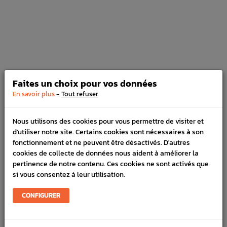
Tuyau Récupérateur d'Huile / Catch-
can 12 mm Noir
Prix
6,15 €
Faites un choix pour vos données
Tuyau Récupérateur d'Huile / Catch-
-
En savoir plus
Tout refuser
can 19mm Noir
Prix
11,35 €
Nous utilisons des cookies pour vous permettre de visiter et
d'utiliser notre site. Certains cookies sont nécessaires à son
fonctionnement et ne peuvent être désactivés. D'autres
cookies de collecte de données nous aident à améliorer la
pertinence de notre contenu. Ces cookies ne sont activés que
si vous consentez à leur utilisation.
Joint Pompe à Eau Origine Subaru GT
WRX STI FORESTER Turbo
CONFIGURER
Prix
2,90 €