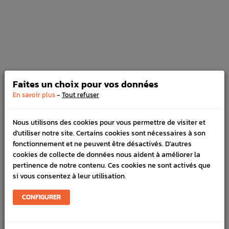
Nettoyant Frein MOTUL 750 ML
Prix
4,20 €
Faites un choix pour vos données
Filtre a huile origine Subaru pour GT
-
En savoir plus
Tout refuser
93-00 WRX 01-10 STI 01-19 FORESTER
97-02/05-07
Prix
8,25 €
Nous utilisons des cookies pour vous permettre de visiter et
d'utiliser notre site. Certains cookies sont nécessaires à son
fonctionnement et ne peuvent être désactivés. D'autres
cookies de collecte de données nous aident à améliorer la
pertinence de notre contenu. Ces cookies ne sont activés que
si vous consentez à leur utilisation.
Tuyau Récupérateur d'Huile / Catch-
can 12 mm Noir
CONFIGURER
Prix
6,15 €