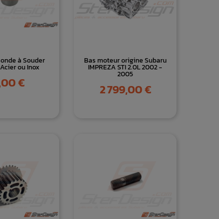
Sonde à Souder
Bas moteur origine Subaru
 Acier ou Inox
IMPREZA STI 2.0L 2002 -
2005
ix
,00 €
Prix
2 799,00 €