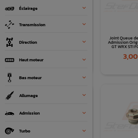

Éclairage

Transmission
Goujon de Culasse Origine
Joint Queue d

Direction
Subaru GT 93 - 00 et
Admission Orig
WRX/STI 01 - 10 FORESTER
GT WRX STI 
05 - 07
Prix
3,00
Prix
7,50 €

Haut moteur

Bas moteur

Allumage

Admission

Turbo