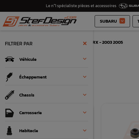
Le n°1 spécialiste pièces et accessoires
SUBARU

×
Accueil
Véhicule
Subaru WRX - 2003 2005
FILTRER PAR

Véhicule
FILTRER


Échappement
Il y a 1618 produits.

Chassis

Carrosserie

Habitacle