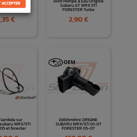
Récupérateur
Joint Pompe à Eau Origine
 ACCEPTER
 Catch-can 19mm
Subaru GT WRX STI
Noir
FORESTER Turbo
ix
Prix
1,35 €
2,90 €
 lambda sur
Débitmètre ORIGINE
 subaru WRX/STI
SUBARU WRX/STI 01-07
5 et forester
FORESTER 05-07
Prix