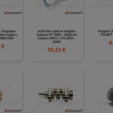
e Soupape
Joint de culasse origine
Support 
ine Subaru
Subaru GT 1999 - 2000 et
1/8 NPT
FORESTER
Subaru WRX / STI 2001 -
Pr
8
2005
 €
Prix
55,22 €