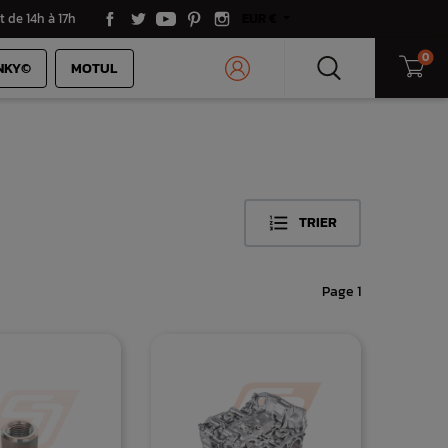
t de 14h à 17h
EUR €
0
NKY©
MOTUL
×
TRIER

Page 1