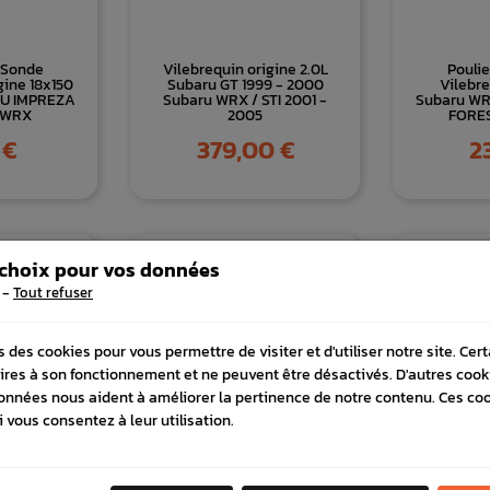
 Sonde
Vilebrequin origine 2.0L
Poulie
ine 18x150
Subaru GT 1999 - 2000
Vilebre
RU IMPREZA
Subaru WRX / STI 2001 -
Subaru WRX
/ WRX
2005
FORE
Prix
Pri
 €
379,00 €
2
 choix pour vos données
-
Tout refuser
s des cookies pour vous permettre de visiter et d'utiliser notre site. Cer
ires à son fonctionnement et ne peuvent être désactivés. D'autres cook
onnées nous aident à améliorer la pertinence de notre contenu. Ces co
i vous consentez à leur utilisation.