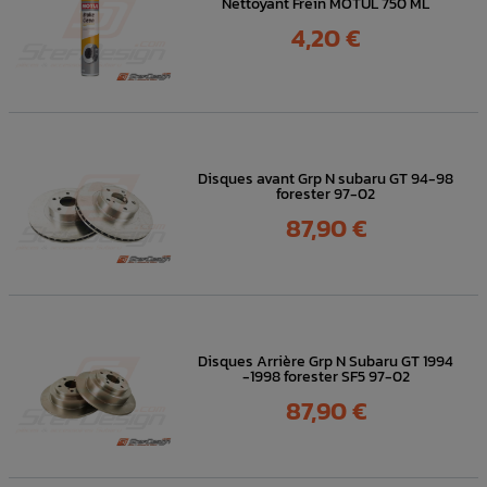
Nettoyant Frein MOTUL 750 ML
Prix
4,20 €
Disques avant Grp N subaru GT 94-98
forester 97-02
Prix
87,90 €
Disques Arrière Grp N Subaru GT 1994
-1998 forester SF5 97-02
Prix
87,90 €