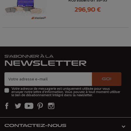
RC6 subaru GT 93-95
Prix
296,90 €
S'ABONNER À LA
NEWSLETTER
GO!
Votre adresse de messagerie est uniquement utilisée pour vous
envoyer notre lettre d'information. Vous pouvez à tout moment utiliser
le lien de désabonnement intégré dans la newsletter.
CONTACTEZ-NOUS