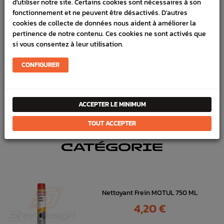
d'utiliser notre site. Certains cookies sont nécessaires à son
fonctionnement et ne peuvent être désactivés. D'autres
SCHÉMA CONSTRUCTEUR
cookies de collecte de données nous aident à améliorer la
pertinence de notre contenu. Ces cookies ne sont activés que
Marque :
SUBARU
si vous consentez à leur utilisation.
Référence :
17315
CONFIGURER
FICHE TECHNIQUE
Freinage
Disques avant
ACCEPTER LE MINIMUM
TOUT ACCEPTER
DANS
LA MÊME
CATÉGORIE
Nettoyant Frein MOTUL 750 ML
Prix
4,20 €