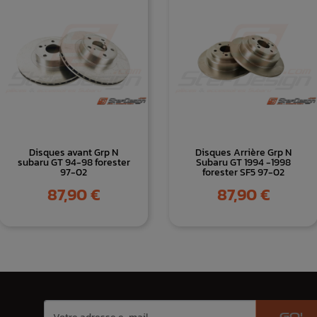
Disques avant Grp N
Disques Arrière Grp N
subaru GT 94-98 forester
Subaru GT 1994 -1998
97-02
forester SF5 97-02
Prix
Prix
87,90 €
87,90 €
GO!