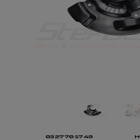
03 27 70 17 49
H