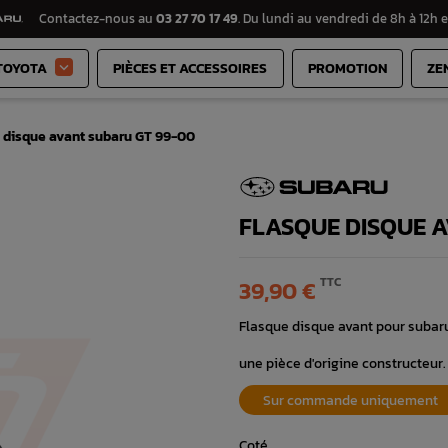
Contactez-nous au
03 27 70 17 49
. Du lundi au vendredi de 8h à 12h e
TOYOTA
PIÈCES ET ACCESSOIRES
PROMOTION
ZE

 disque avant subaru GT 99-00
FLASQUE DISQUE 
TTC
39,90 €
Flasque disque avant pour subar
une pièce d'origine constructeur.
Sur commande uniquement
Coté