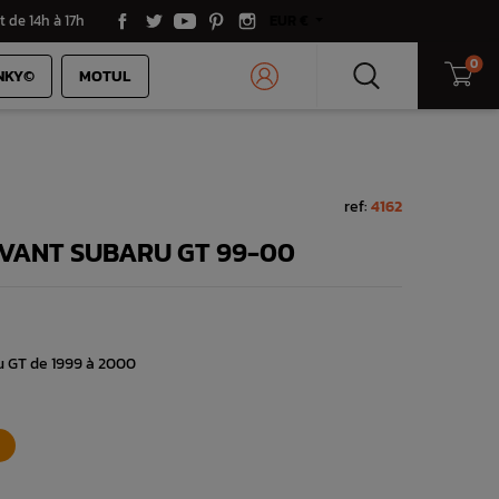
t de 14h à 17h
EUR €
0
NKY©
MOTUL
ref:
4162
AVANT SUBARU GT 99-00
u GT de 1999 à 2000