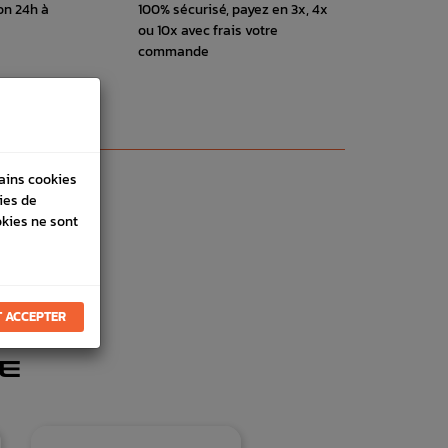
on 24h à
100% sécurisé, payez en 3x, 4x
ou 10x avec frais votre
commande
tains cookies
ies de
okies ne sont
 ACCEPTER
E