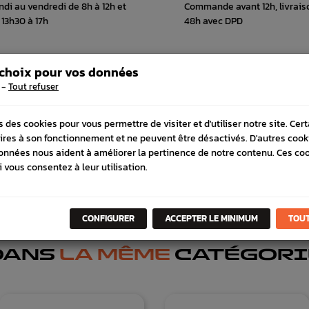
ndi au vendredi de 8h à 12h et
Commande avant 12h, livrais
 13h30 à 17h
48h avec DPD
 choix pour vos données
-
Tout refuser
 COMPATIBLE
SCHÉMA CONSTRUCTEUR
s des cookies pour vous permettre de visiter et d'utiliser notre site. Cer
ires à son fonctionnement et ne peuvent être désactivés. D'autres cook
onnées nous aident à améliorer la pertinence de notre contenu. Ces co
i vous consentez à leur utilisation.
CONFIGURER
ACCEPTER LE MINIMUM
TOUT
DANS
LA MÊME
CATÉGORI