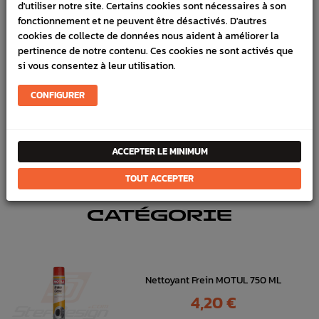
d'utiliser notre site. Certains cookies sont nécessaires à son
fonctionnement et ne peuvent être désactivés. D'autres
SCHÉMA CONSTRUCTEUR
cookies de collecte de données nous aident à améliorer la
pertinence de notre contenu. Ces cookies ne sont activés que
Marque :
SUBARU
si vous consentez à leur utilisation.
Référence :
6139
CONFIGURER
FICHE TECHNIQUE
Freinage
Plaquettes avant
ACCEPTER LE MINIMUM
TOUT ACCEPTER
DANS
LA MÊME
CATÉGORIE
Nettoyant Frein MOTUL 750 ML
Prix
4,20 €