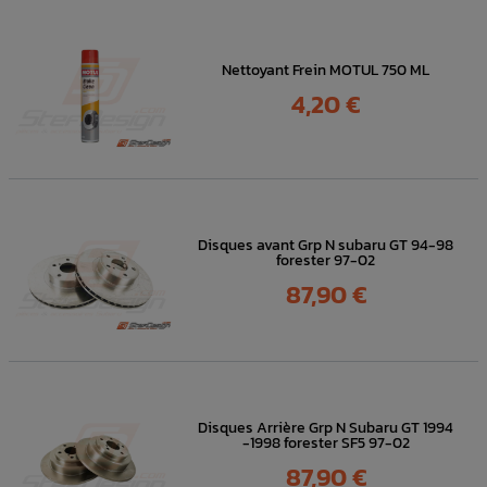
Nettoyant Frein MOTUL 750 ML
Prix
4,20 €
Disques avant Grp N subaru GT 94-98
forester 97-02
Prix
87,90 €
Disques Arrière Grp N Subaru GT 1994
-1998 forester SF5 97-02
Prix
87,90 €