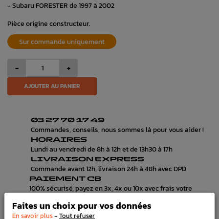
- Subaru FORESTER de 1997 à 2002
Pièce origine constructeur.
Sur commande uniquement
-
+
AJOUTER AU PANIER
03 27 70 17 49
Commandes, conseils, nous sommes là pour vous aider !
HORAIRES
Lundi au vendredi de 8h à 12h et de 13h30 à 17h
LIVRAISON EXPRESS
Commande avant 12h, livraison 24h à 48h avec DPD
PAIEMENT CB
100% sécurisé, payez en 3x, 4x ou 10x avec frais votre
commande
Faites un choix pour vos données
-
En savoir plus
Tout refuser