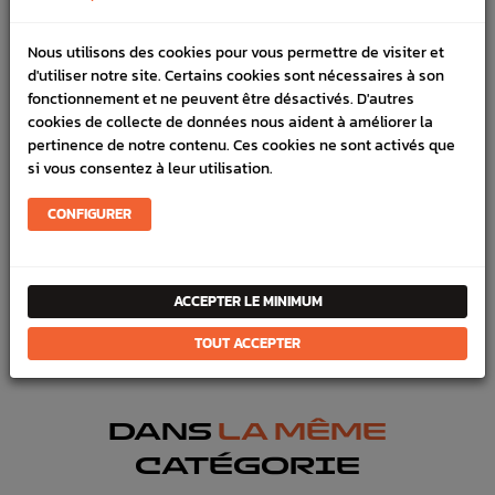
DÉTAILS DU PRODUIT
Nous utilisons des cookies pour vous permettre de visiter et
d'utiliser notre site. Certains cookies sont nécessaires à son
LIVRAISON
fonctionnement et ne peuvent être désactivés. D'autres
cookies de collecte de données nous aident à améliorer la
VÉHICULES COMPATIBLE
pertinence de notre contenu. Ces cookies ne sont activés que
si vous consentez à leur utilisation.
SCHÉMA CONSTRUCTEUR
CONFIGURER
Marque :
SUBARU
Référence :
7545
FICHE TECHNIQUE
ACCEPTER LE MINIMUM
Freinage
Disques arrière
TOUT ACCEPTER
DANS
LA MÊME
CATÉGORIE