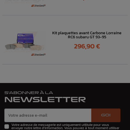
Kit plaquettes avant Carbone Lorraine
RC6 subaru GT 93-95
Prix
296,90 €
S'ABONNER À LA
NEWSLETTER
GO!
Votre adresse de messagerie est uniquement utilisée pour vous
envoyer notre lettre d'information. Vous pouvez à tout moment utiliser