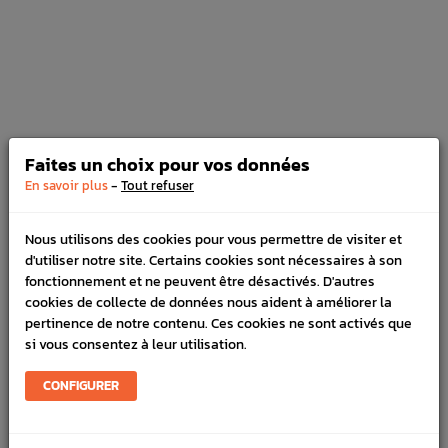
Disques avant Grp N SUBARU GT 99-00
WRX 01-11 BRZ-GT86
Prix
82,90 €
Faites un choix pour vos données
Plaquettes avant Carbone Lorraine RC6
-
En savoir plus
Tout refuser
Subaru WRX 2008+ et BRZ Toyota GT86
Prix
296,90 €
Nous utilisons des cookies pour vous permettre de visiter et
d'utiliser notre site. Certains cookies sont nécessaires à son
fonctionnement et ne peuvent être désactivés. D'autres
cookies de collecte de données nous aident à améliorer la
pertinence de notre contenu. Ces cookies ne sont activés que
si vous consentez à leur utilisation.
Bande Échappement 50mm X 15m Noir
Prix
CONFIGURER
62,89 €