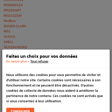
POWERFLEX
PROSPORT
RAGAZZON
Redline
ROGER CLARK
RRS
SAMCO
SHELL
SILICON HOSES
SKF
Faites un choix pour vos données
SNR
-
En savoir plus
Tout refuser
SPARCO
STEF-DESIGN.com
STI
Nous utilisons des cookies pour vous permettre de visiter et
SUBARU
d'utiliser notre site. Certains cookies sont nécessaires à son
SUMMIT
fonctionnement et ne peuvent être désactivés. D'autres
SUPERSPRINT
cookies de collecte de données nous aident à améliorer la
SUPERTECH
pertinence de notre contenu. Ces cookies ne sont activés que
TECH
si vous consentez à leur utilisation.
TOMEI
TOTAL
CONFIGURER