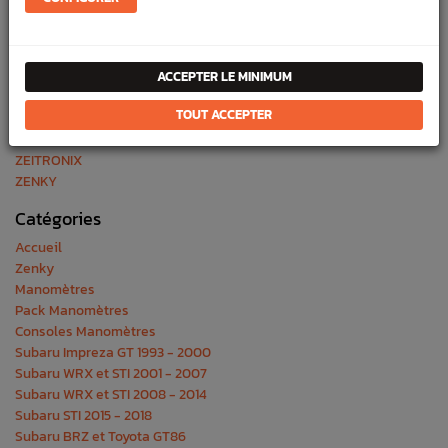
Valvoline
VENAIR
VHT
WALBRO
ACCEPTER LE MINIMUM
WHITELINE
TOUT ACCEPTER
WOSSNER
XYZ
ZEITRONIX
ZENKY
Catégories
Accueil
Zenky
Manomètres
Pack Manomètres
Consoles Manomètres
Subaru Impreza GT 1993 - 2000
Subaru WRX et STI 2001 - 2007
Subaru WRX et STI 2008 - 2014
Subaru STI 2015 - 2018
Subaru BRZ et Toyota GT86