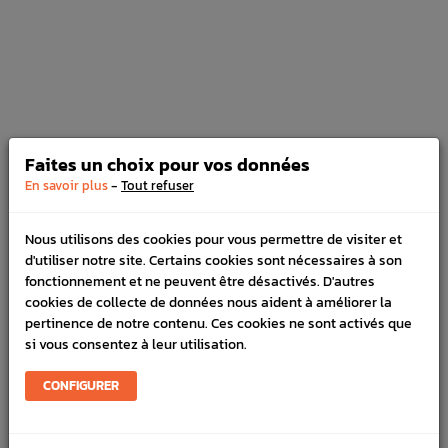
93-00 WRX 01-10 STI 01-19 FORESTER
97-02/05-07
Prix
8,25 €
Faites un choix pour vos données
Tuyau Récupérateur d'Huile / Catch-
-
En savoir plus
Tout refuser
can 12 mm Noir
Prix
6,15 €
Nous utilisons des cookies pour vous permettre de visiter et
d'utiliser notre site. Certains cookies sont nécessaires à son
fonctionnement et ne peuvent être désactivés. D'autres
cookies de collecte de données nous aident à améliorer la
pertinence de notre contenu. Ces cookies ne sont activés que
si vous consentez à leur utilisation.
Tuyau Récupérateur d'Huile / Catch-
can 19mm Noir
CONFIGURER
Prix
11,35 €