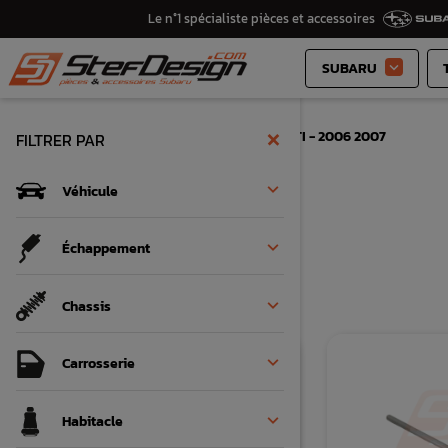
Le n°1 spécialiste pièces et accessoires
SUBARU

×
Accueil
Véhicule
Subaru STI - 2006 2007
FILTRER PAR

Véhicule
FILTRER


Échappement
Il y a 1490 produits.

Chassis

Carrosserie

Habitacle