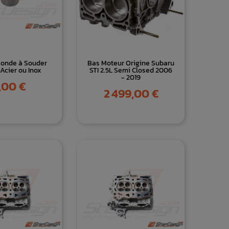
Sonde à Souder
Bas Moteur Origine Subaru
 Acier ou Inox
STI 2.5L Semi Closed 2006
- 2019
ix
,00 €
Prix
2 499,00 €