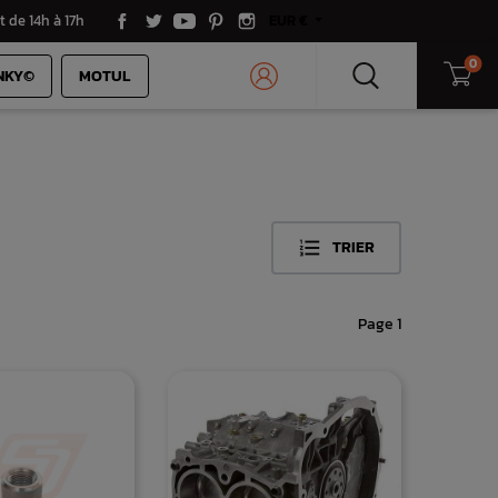
t de 14h à 17h
EUR €
0
NKY©
MOTUL
×
TRIER

Page 1