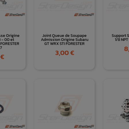
sse Origine
Joint Queue de Soupape
Support 
 - 00 et
Admission Origine Subaru
1/8 NPT
0 FORESTER
GT WRX STI FORESTER
Pr
8
07
Prix
3,00 €
 €