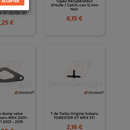
 huile origine
Tuyau Récupérateur
 ACCEPTER
pour GT 93-00
d'Huile / Catch-can 12 mm
10 STI 01-19
Noir
R 97-02/05-07
Prix
6,15 €
ix
,25 €
e dump valve
T de Turbo Origine Subaru
baru WRX 2001 -
FORESTER GT WRX STI
I 2001 - 2019
Prix
2,16 €
ix