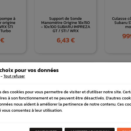
e pompe à
Support de Sonde
Culasse cô
r origine
Manomètre Origine 18x150
Subaru S
WRX STI
- 10x100 SUBARU IMPREZA
mot
Turbo
GT / STI / WRX
Prix
99
Prix
 €
6,43 €
 choix pour vos données
-
Tout refuser
s des cookies pour vous permettre de visiter et d'utiliser notre site. Cer
ires à son fonctionnement et ne peuvent être désactivés. D'autres cook
onnées nous aident à améliorer la pertinence de notre contenu. Ces co
i vous consentez à leur utilisation.