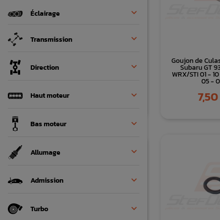

Éclairage

Transmission
Joint de culasse origine
Goujon de Cula

Direction
Subaru WRX STI 06-18
Subaru GT 93
FORESTER 05-07
WRX/STI 01 - 1
05 - 
Prix
49,90 €
Prix
7,50

Haut moteur

Bas moteur

Allumage

Admission

Turbo