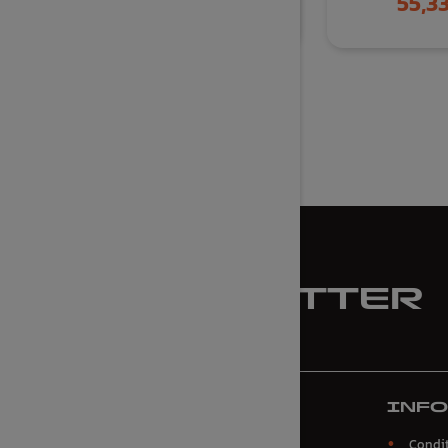
11,35 €
55,33
S'ABONNER À LA
NEWSLETTER
CONTACTEZ-NOUS
INF

Stef Design
Condit