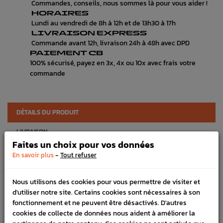
Commandes, conseils, nous sommes là pour vous aider !
HORAIRES
Lundi au vendredi de 8h à 12h et de 13h30 à 17h
LIVRAISON EXPRESS
Commande avant 12h, livraison 24h à 48h avec DPD
PAIEMENT CB
100% sécurisé, payez en 3x, 4x ou 10x avec frais votre
commande
DÉTAILS DU PRODUIT
LIVRAISON
Faites un choix pour vos données
VÉHICULES COMPATIBLE
-
En savoir plus
Tout refuser
SCHÉMA CONSTRUCTEUR
Nous utilisons des cookies pour vous permettre de visiter et
Marque :
SUBARU
d'utiliser notre site. Certains cookies sont nécessaires à son
fonctionnement et ne peuvent être désactivés. D'autres
Référence :
11582
cookies de collecte de données nous aident à améliorer la