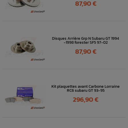
Prix
87,90 €
Disques Arrière Grp N Subaru GT 1994
-1998 forester SF5 97-02
Prix
87,90 €
Kit plaquettes avant Carbone Lorraine
RC6 subaru GT 93-95
Prix
296,90 €