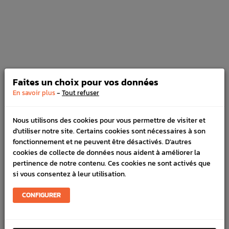
pour STI 2010
Prix
12,80 €
NOUVEAU
PACK
Faites un choix pour vos données
Pack 4 Joint puit de bougie Origine
-
En savoir plus
Tout refuser
Subaru OUTBACK / Impreza
Prix
16,00 €
Nous utilisons des cookies pour vous permettre de visiter et
d'utiliser notre site. Certains cookies sont nécessaires à son
fonctionnement et ne peuvent être désactivés. D'autres
cookies de collecte de données nous aident à améliorer la
NOUVEAU
pertinence de notre contenu. Ces cookies ne sont activés que
si vous consentez à leur utilisation.
GOCA
Prix
50,00 €
CONFIGURER