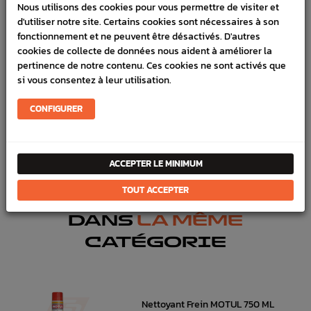
LIVRAISON
Nous utilisons des cookies pour vous permettre de visiter et
d'utiliser notre site. Certains cookies sont nécessaires à son
VÉHICULES COMPATIBLE
fonctionnement et ne peuvent être désactivés. D'autres
cookies de collecte de données nous aident à améliorer la
SCHÉMA CONSTRUCTEUR
pertinence de notre contenu. Ces cookies ne sont activés que
si vous consentez à leur utilisation.
Marque :
SUBARU
Référence :
4115
CONFIGURER
FICHE TECHNIQUE
Freinage
Etrier et Kit frein
ACCEPTER LE MINIMUM
TOUT ACCEPTER
DANS
LA MÊME
CATÉGORIE
Nettoyant Frein MOTUL 750 ML