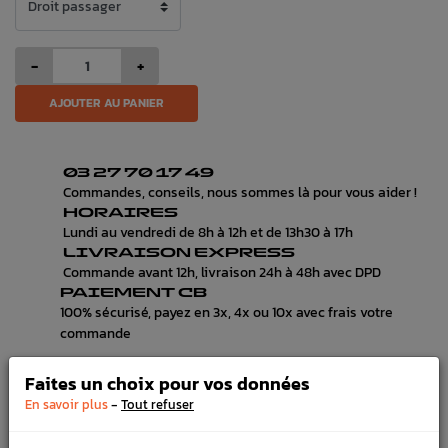
-
+
AJOUTER AU PANIER
03 27 70 17 49
Commandes, conseils, nous sommes là pour vous aider !
HORAIRES
Lundi au vendredi de 8h à 12h et de 13h30 à 17h
LIVRAISON EXPRESS
Commande avant 12h, livraison 24h à 48h avec DPD
PAIEMENT CB
100% sécurisé, payez en 3x, 4x ou 10x avec frais votre
commande
Faites un choix pour vos données
-
En savoir plus
Tout refuser
DÉTAILS DU PRODUIT