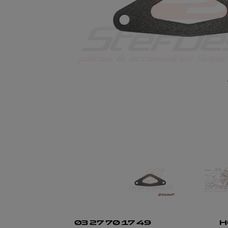
03 27 70 17 49
H