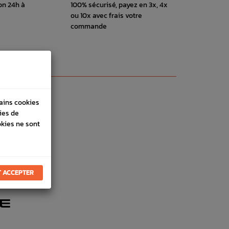
on 24h à
100% sécurisé, payez en 3x, 4x
ou 10x avec frais votre
commande
tains cookies
ies de
okies ne sont
 ACCEPTER
E