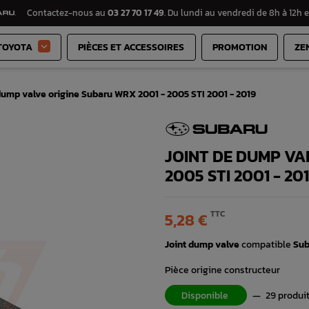
Contactez-nous au
03 27 70 17 49
. Du lundi au vendredi de 8h à 12h e
TOYOTA
PIÈCES ET ACCESSOIRES
PROMOTION
ZE

dump valve origine Subaru WRX 2001 - 2005 STI 2001 - 2019
JOINT DE DUMP VA
2005 STI 2001 - 20
TTC
5,28 €
Joint dump valve
compatible
Su
Pièce origine constructeur
Disponible
—
29 produi