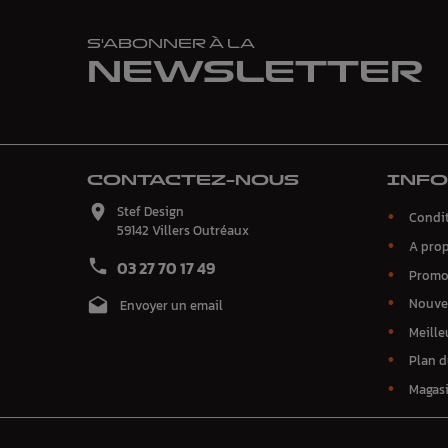
S'ABONNER À LA
NEWSLETTER
CONTACTEZ-NOUS
INF

Stef Design
Condit
59142 Villers Outréaux
A pro

03 27 70 17 49
Promo
Nouve

Envoyer un email
Meille
Plan d
Magas