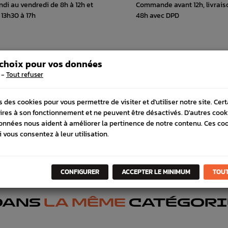
ndi au vendredi de 8h à 12h et
Commande avant 12h, livrais
 13h30 à 17h
48h avec DPD
 choix pour vos données
 COMPATIBLE
SCHÉMA CONSTRUCTEUR
-
Tout refuser
s des cookies pour vous permettre de visiter et d'utiliser notre site. Cer
ires à son fonctionnement et ne peuvent être désactivés. D'autres cook
onnées nous aident à améliorer la pertinence de notre contenu. Ces co
i vous consentez à leur utilisation.
CONFIGURER
ACCEPTER LE MINIMUM
TOUT
DANS
LA MÊME
CATÉGORI