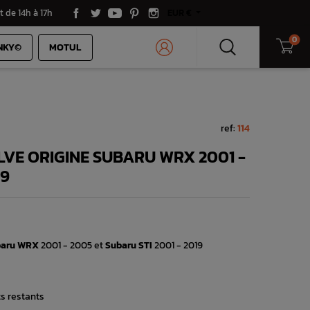
t de 14h à 17h
EUR €
0
NKY©
MOTUL
ref:
114
LVE ORIGINE SUBARU WRX 2001 -
19
baru WRX
2001 - 2005 et
Subaru STI
2001 - 2019
ts restants