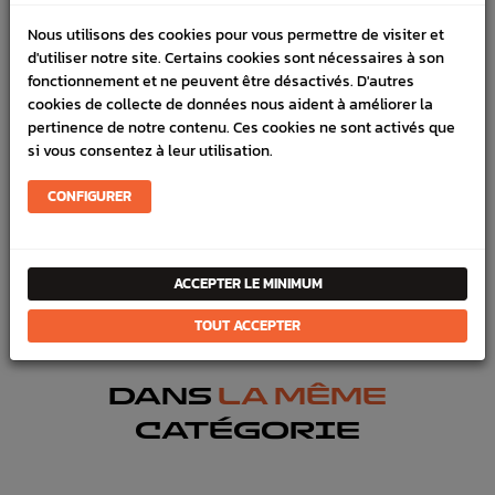
VÉHICULES COMPATIBLE
Nous utilisons des cookies pour vous permettre de visiter et
SCHÉMA CONSTRUCTEUR
d'utiliser notre site. Certains cookies sont nécessaires à son
fonctionnement et ne peuvent être désactivés. D'autres
Marque :
SUBARU
cookies de collecte de données nous aident à améliorer la
pertinence de notre contenu. Ces cookies ne sont activés que
Référence :
44
si vous consentez à leur utilisation.
En stock :
35
CONFIGURER
FICHE TECHNIQUE
Entretien
Pompe eau & huile
ACCEPTER LE MINIMUM
Bas moteur
Joints & pâte
TOUT ACCEPTER
DANS
LA MÊME
CATÉGORIE