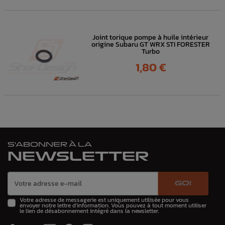
Joint torique pompe à huile intérieur
origine Subaru GT WRX STI FORESTER
Turbo
Prix
1,80 €
S'ABONNER À LA
NEWSLETTER
GO!
Votre adresse de messagerie est uniquement utilisée pour vous
envoyer notre lettre d'information. Vous pouvez à tout moment utiliser
le lien de désabonnement intégré dans la newsletter.