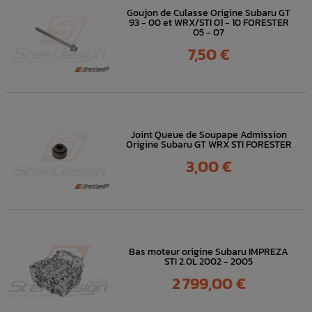
Goujon de Culasse Origine Subaru GT
93 - 00 et WRX/STI 01 - 10 FORESTER
05 - 07
Prix
7,50 €
Joint Queue de Soupape Admission
Origine Subaru GT WRX STI FORESTER
Prix
3,00 €
Bas moteur origine Subaru IMPREZA
STI 2.0L 2002 - 2005
Prix
2 799,00 €