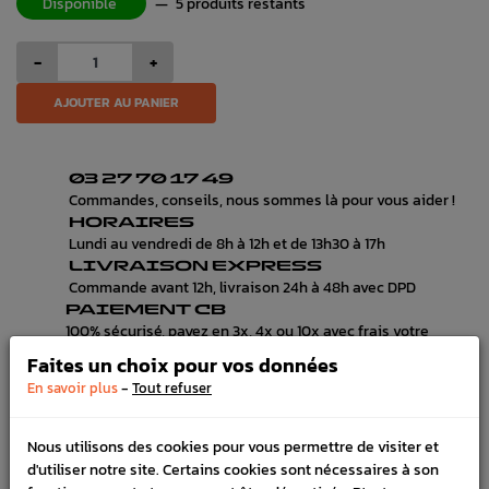
Disponible
—
5 produits restants
-
+
AJOUTER AU PANIER
03 27 70 17 49
Commandes, conseils, nous sommes là pour vous aider !
HORAIRES
Lundi au vendredi de 8h à 12h et de 13h30 à 17h
LIVRAISON EXPRESS
Commande avant 12h, livraison 24h à 48h avec DPD
PAIEMENT CB
100% sécurisé, payez en 3x, 4x ou 10x avec frais votre
commande
Faites un choix pour vos données
-
En savoir plus
Tout refuser
DESCRIPTION
Nous utilisons des cookies pour vous permettre de visiter et
d'utiliser notre site. Certains cookies sont nécessaires à son
DÉTAILS DU PRODUIT