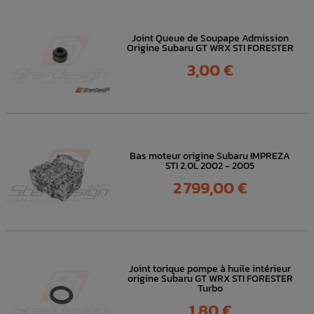
Joint Queue de Soupape Admission
Origine Subaru GT WRX STI FORESTER
Prix
3,00 €
Bas moteur origine Subaru IMPREZA
STI 2.0L 2002 - 2005
Prix
2 799,00 €
Joint torique pompe à huile intérieur
origine Subaru GT WRX STI FORESTER
Turbo
Prix
1,80 €