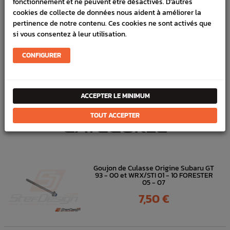
fonctionnement et ne peuvent être désactivés. D'autres
cookies de collecte de données nous aident à améliorer la
DOCUMENTS JOINTS
pertinence de notre contenu. Ces cookies ne sont activés que
si vous consentez à leur utilisation.
LIVRAISON
VÉHICULES COMPATIBLE
CONFIGURER
Bas moteur
compatible
Subaru STI
de 2006 à 2018
ACCEPTER LE MINIMUM
DANS
LA MÊME
TOUT ACCEPTER
CATÉGORIE
Goujon de Culasse Origine Subaru GT
93 - 00 et WRX/STI 01 - 10 FORESTER
05 - 07
Prix
7,50 €