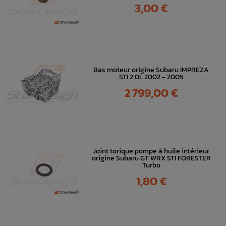
Prix
3,00 €
Bas moteur origine Subaru IMPREZA
STI 2.0L 2002 - 2005
Prix
2 799,00 €
Joint torique pompe à huile intérieur
origine Subaru GT WRX STI FORESTER
Turbo
Prix
1,80 €