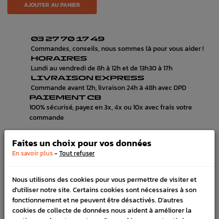
AJOUTER AU PANIER
03 27 70 17 49
Commandes, conseils, nous sommes là pour vous aider !
HORAIRES
Lundi au vendredi de 8h à 12h et de 13h30 à 17h
LIVRAISON EXPRESS
Commande avant 12h, livraison 24h à 48h avec DPD
PAIEMENT CB
100% sécurisé, payez en 3x, 4x ou 10x avec frais votre
commande
Faites un choix pour vos données
-
En savoir plus
Tout refuser
DESCRIPTION
DÉTAILS DU PRODUIT
Nous utilisons des cookies pour vous permettre de visiter et
d'utiliser notre site. Certains cookies sont nécessaires à son
LIVRAISON
fonctionnement et ne peuvent être désactivés. D'autres
cookies de collecte de données nous aident à améliorer la
VÉHICULES COMPATIBLE