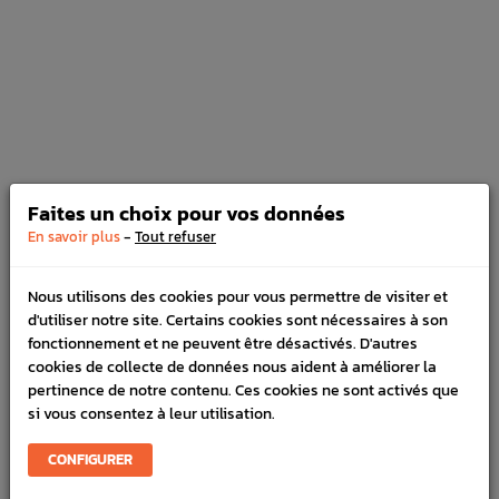
Cat back INVIDIA Q300 sortie inox
subaru impreza STI 2008-2010
Prix
1 388,30 €
Faites un choix pour vos données
-
En savoir plus
Tout refuser
Intermediaire INOXCAR sans pare
flamme pour impreza STI 2011-2014
Nous utilisons des cookies pour vous permettre de visiter et
Prix
268,24 €
d'utiliser notre site. Certains cookies sont nécessaires à son
fonctionnement et ne peuvent être désactivés. D'autres
cookies de collecte de données nous aident à améliorer la
pertinence de notre contenu. Ces cookies ne sont activés que
si vous consentez à leur utilisation.
Intermediaire INOXCAR avec pare-
CONFIGURER
flamme pour impreza STI 2011-2014
Prix