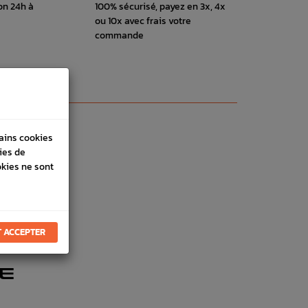
on 24h à
100% sécurisé, payez en 3x, 4x
ou 10x avec frais votre
commande
tains cookies
ies de
okies ne sont
 ACCEPTER
E