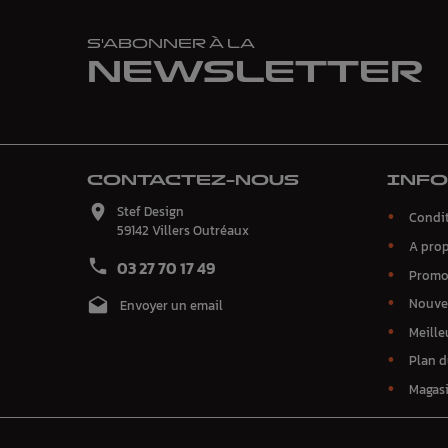
S'ABONNER À LA
NEWSLETTER
CONTACTEZ-NOUS
INF

Stef Design
Condit
59142 Villers Outréaux
A pro

03 27 70 17 49
Promo
Nouve

Envoyer un email
Meille
Plan d
Magas