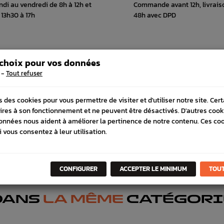
ndi au vendredi de 8h à 12h et
Commande avant 12h, livrais
 13h30 à 17h
48h avec DPD
 choix pour vos données
 COMPATIBLE
SCHÉMA CONSTRUCTEUR
-
Tout refuser
s des cookies pour vous permettre de visiter et d'utiliser notre site. Cer
ires à son fonctionnement et ne peuvent être désactivés. D'autres cook
onnées nous aident à améliorer la pertinence de notre contenu. Ces co
i vous consentez à leur utilisation.
CONFIGURER
ACCEPTER LE MINIMUM
TOUT
DANS
LA MÊME
CATÉGORI