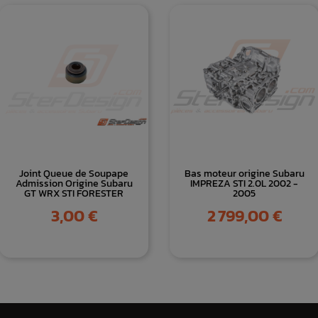
Joint Queue de Soupape
Bas moteur origine Subaru
Admission Origine Subaru
IMPREZA STI 2.0L 2002 -
GT WRX STI FORESTER
2005
Prix
Prix
3,00 €
2 799,00 €