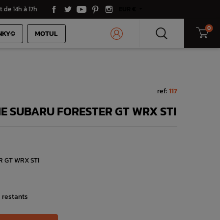
t de 14h à 17h
EUR €
0
NKY©
MOTUL
ref:
117
NE SUBARU FORESTER GT WRX STI
R GT WRX STI
s restants