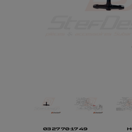
03 27 70 17 49
H