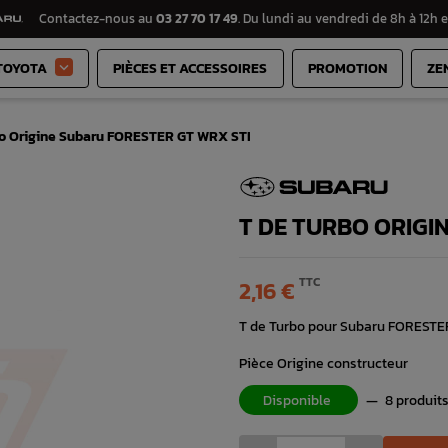
Contactez-nous au
03 27 70 17 49
. Du lundi au vendredi de 8h à 12h e
TOYOTA
PIÈCES ET ACCESSOIRES
PROMOTION
ZE

bo Origine Subaru FORESTER GT WRX STI
T DE TURBO ORIGI
TTC
2,16 €
T de Turbo pour Subaru FORESTE
Pièce Origine constructeur
Disponible
—
8 produit