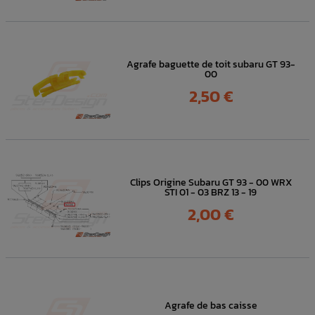
Agrafe baguette de toit subaru GT 93-
00
Prix
2,50 €
Clips Origine Subaru GT 93 - 00 WRX
STI 01 - 03 BRZ 13 - 19
Prix
2,00 €
Agrafe de bas caisse