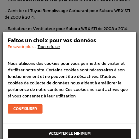
- Canister et Tuyau Remplissage Carburant pour Subaru WRX STI
de 2008 à 2014.
- Radiateur et Ventilateur pour Subaru WRX STI de 2008 à 2014.
Faites un choix pour vos données
- Durites de Refroidissement pour Subaru WRX STI de 2008 à 2014.
-
En savoir plus
Tout refuser
- Vis de capot pour Subaru BRZ de 2013 à 2019.
- Vis de ceinture Avant pour Subaru BRZ de 2013 à 2019.
Nous utilisons des cookies pour vous permettre de visiter et
d'utiliser notre site. Certains cookies sont nécessaires à son
- Vis Système de contrôle des Gaz pour Subaru FORESTER Turbo
fonctionnement et ne peuvent être désactivés. D'autres
de 1997 à 2002.
cookies de collecte de données nous aident à améliorer la
pertinence de notre contenu. Ces cookies ne sont activés que
- Canalisation de Carburant Origine Subaru Forester Turbo 97-02
si vous consentez à leur utilisation.
- Tuyau Remplissage de Carburant Origine Subaru Forester Turbo
CONFIGURER
97-02
- Support de Réservoir de Carburant Origine Subaru Forester
Turbo 97-02
ACCEPTER LE MINIMUM