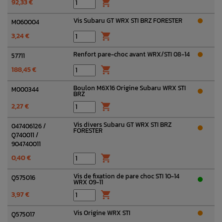
92,33 €

Vis Subaru GT WRX STI BRZ FORESTER
M060004
3,24 €

Renfort pare-choc avant WRX/STI 08-14
57711
188,45 €

Boulon M6X16 Origine Subaru WRX STI
M000344
BRZ
2,27 €

Vis divers Subaru GT WRX STI BRZ
047406126 /
FORESTER
Q740011 /
904740011
0,40 €

Vis de fixation de pare choc STI 10-14
Q575016
WRX 09-11
3,97 €

Vis Origine WRX STI
Q575017