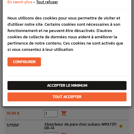
-
En savoir plus
Tout refuser
1,35 €

Clip Pare Choc Avant et Arrière
W140007
Nous utilisons des cookies pour vous permettre de visiter et
Adaptable Subaru WRX STI 01-14 BRZ 13-
adaptable
19
d'utiliser notre site. Certains cookies sont nécessaires à son
0,90 €

fonctionnement et ne peuvent être désactivés. D'autres
cookies de collecte de données nous aident à améliorer la
Clips pare choc avant STI/WRX 08-14
W140059
pertinence de notre contenu. Ces cookies ne sont activés que
si vous consentez à leur utilisation.
2,99 €

Support latéral de pare choc avant
CONFIGURER
57707F / 57707G
SUBARU WRX 08-11
Voir toutes les options
14,50 €
Joint pare-choc avant SUBARU WRX/STI
57780
ACCEPTER LE MINIMUM
08-14
11,60 €

TOUT ACCEPTER
Support pare-choc WRX/STI 08-14
57707AE
51,94 €

Absorbeur de pare choc subaru WRX/STI
57705F
08-14