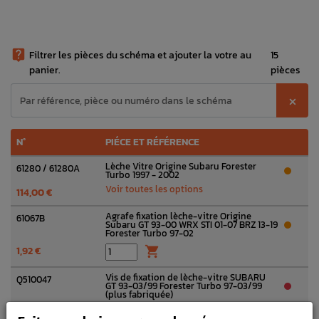

Filtrer les pièces du schéma et ajouter la votre au
15
panier.
pièces
⨉
N°
PIÉCE ET RÉFÉRENCE
Lèche Vitre Origine Subaru Forester
61280 / 61280A
Turbo 1997 - 2002
Voir toutes les options
114,00 €
Agrafe fixation lèche-vitre Origine
61067B
Subaru GT 93-00 WRX STI 01-07 BRZ 13-19
Forester Turbo 97-02
1,92 €

Vis de fixation de lèche-vitre SUBARU
Q510047
GT 93-03/99 Forester Turbo 97-03/99
(plus fabriquée)
0,94 €