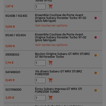
Turbo 97-02
1,57 €

Ensemble Coulisse de Porte Avant
61240B / 61240C
Origine Subaru Forester Turbo 97-02
(plus fabriqué)
Voir toutes les options
0,00 €
Ensemble Coulisse de Porte Avant
61240 / 61240A
Origine Subaru Forester Turbo 97-02
(plus fabriqué)
Voir toutes les options
0,00 €
Boulon Origine Subaru GT WRX STI BRZ
010106120
GT 86 Forester Turbo
1,74 €

Vis divers Subaru GT WRX STI BRZ
047406120
FORESTER
0,40 €

Écrou Subaru Impreza GT WRX STI
023706000
FORESTER TURBO
2,05 €
