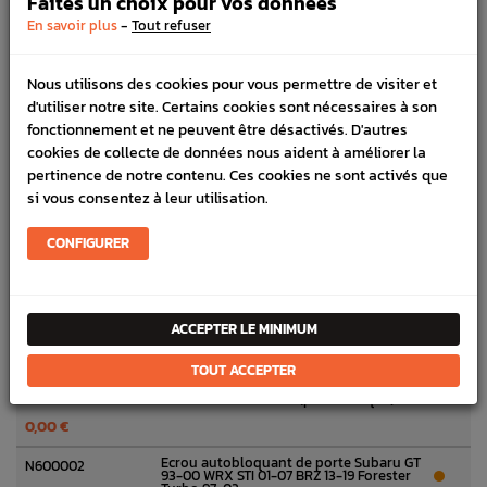
Faites un choix pour vos données
-
En savoir plus
Tout refuser
Vis Subaru GT WRX STI BRZ Forester
Q510015
Turbo
1,36 €

Nous utilisons des cookies pour vous permettre de visiter et
d'utiliser notre site. Certains cookies sont nécessaires à son
Vis fixation support lèche-vitre avant GT
M000165
05/94-00 WRX STI 01-04/07 Forester
fonctionnement et ne peuvent être désactivés. D'autres
Turbo 97-02
cookies de collecte de données nous aident à améliorer la
7,00 €

pertinence de notre contenu. Ces cookies ne sont activés que
si vous consentez à leur utilisation.
Tampon intérieur de vitre Origine
61256C
Subaru WRX STI 01-07 Forester Turbo 97-
02
CONFIGURER
31,32 €

Tampon Stabilisateur de vitre Origine
61256
Subaru WRX et STI 01-07 Forester Turbo
97-02
ACCEPTER LE MINIMUM
23,46 €

TOUT ACCEPTER
Panneau de Porte Avant Origine Subaru
61244
Forester Turbo 97-02 (plus fabriqué)
0,00 €
Ecrou autobloquant de porte Subaru GT
N600002
93-00 WRX STI 01-07 BRZ 13-19 Forester