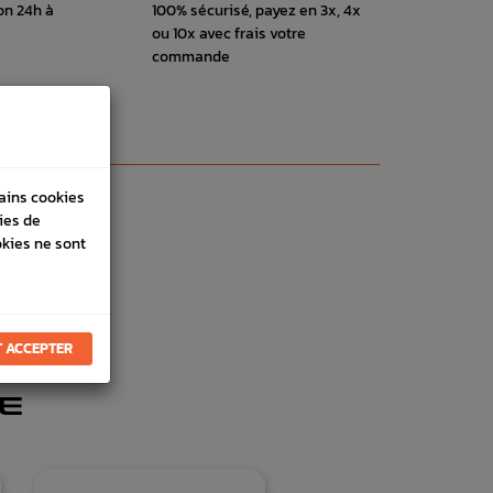
on 24h à
100% sécurisé, payez en 3x, 4x
ou 10x avec frais votre
commande
tains cookies
ies de
okies ne sont
 ACCEPTER
E