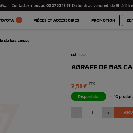
Contactez-nous au
03 27 70 17 49
. Du lundi au vendredi de 8h à 12h e
TOYOTA
PIÈCES ET ACCESSOIRES
PROMOTION
ZE

fe de bas caisse
ref:
1552
AGRAFE DE BAS CA
TTC
2,51 €
Disponible
—
10 produit
-
+
AJOU