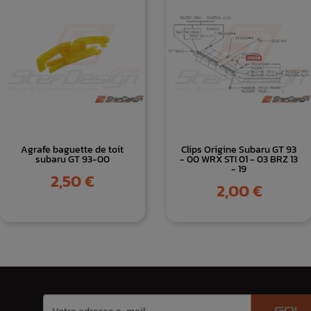
Agrafe baguette de toit
Clips Origine Subaru GT 93
subaru GT 93-00
- 00 WRX STI 01 - 03 BRZ 13
- 19
Prix
2,50 €
Prix
2,00 €
GO!