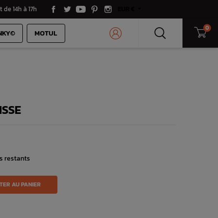
t de 14h à 17h
EUR €
0
NKY©
MOTUL
ISSE
s restants
TER AU PANIER