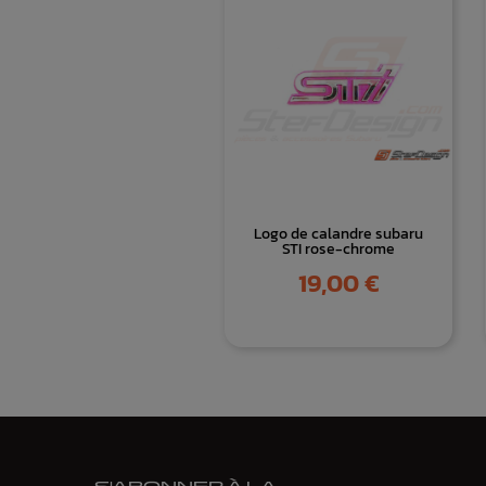
Logo de calandre subaru
STI rose-chrome
Prix
19,00 €