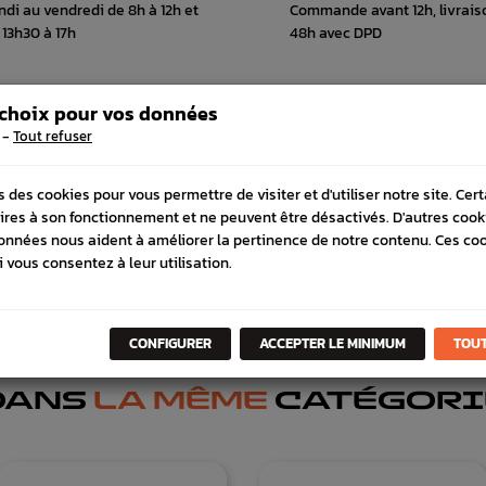
ndi au vendredi de 8h à 12h et
Commande avant 12h, livrais
 13h30 à 17h
48h avec DPD
 choix pour vos données
-
Tout refuser
 COMPATIBLE
SCHÉMA CONSTRUCTEUR
s des cookies pour vous permettre de visiter et d'utiliser notre site. Cer
ires à son fonctionnement et ne peuvent être désactivés. D'autres cook
onnées nous aident à améliorer la pertinence de notre contenu. Ces co
i vous consentez à leur utilisation.
CONFIGURER
ACCEPTER LE MINIMUM
TOUT
DANS
LA MÊME
CATÉGORI