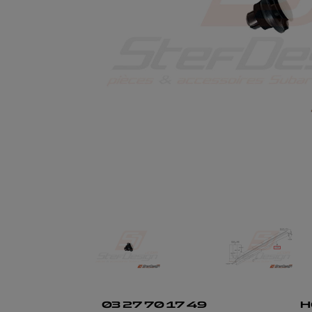
03 27 70 17 49
H