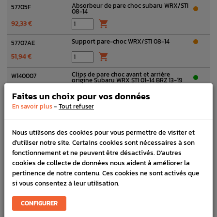
Absorbeur de pare choc subaru WRX/STI
57705F
08-14
92,33 €

Support pare-choc WRX/STI 08-14
57707AE
51,94 €

Clips de pare choc avant et arrière
W140007
origine Subaru WRX STI 01-14 BRZ 13-19
1,35 €

Faites un choix pour vos données
-
En savoir plus
Tout refuser
Clip Pare Choc Avant et Arrière
W140007
Adaptable Subaru WRX STI 01-14 BRZ 13-
adaptable
19
Nous utilisons des cookies pour vous permettre de visiter et
0,90 €

d'utiliser notre site. Certains cookies sont nécessaires à son
fonctionnement et ne peuvent être désactivés. D'autres
Ecrou
N060019
cookies de collecte de données nous aident à améliorer la
0,73 €

pertinence de notre contenu. Ces cookies ne sont activés que
si vous consentez à leur utilisation.
Couvercle latéral pare-choc avant
57731A / 57731B
subaru STI 08-14
Voir toutes les options
73,90 €
CONFIGURER