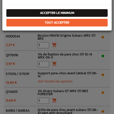
Clips pare-choc avant SUBARU STI 08-14
57721
3,49 €

ACCEPTER LE MINIMUM
Clips pare choc avant STI/WRX 08-14
W140059
TOUT ACCEPTER
2,99 €

Boulon M6X16 Origine Subaru WRX STI
M000344
BRZ
2,27 €

Vis de fixation de pare choc STI 10-14
Q575016
WRX 09-11
3,97 €

Support pare-choc avant latéral STI 08-
57707G / 57707F
14
Voir toutes les options
13,90 €
Vis divers Subaru GT WRX STI BRZ
Q740011
FORESTER
0,40 €

Grille de pare choc avant subaru STI 08-
84953 / 84953A
10 sans anti-brouillard