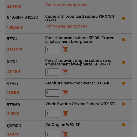
Voir toutes les options
22,90 €
Cache anti brouillard subaru WRX/STI
84953N / 84953O
08-10
Voir toutes les options
145,00 €
Pare choc avant subaru STI 08-10 avec
57704
emplacement lave-phares
412,07 €

Pare choc avant origine subaru sans
57704
emplacement lave-phares STI 08-10
411,18 €

Garniture pare-choc avant STI 08-10
57780
11,03 €

Vis de fixation Origine Subaru WRX STI
57786B
4,80 €

Vis Origine WRX STI
Q575017
2,00 €
