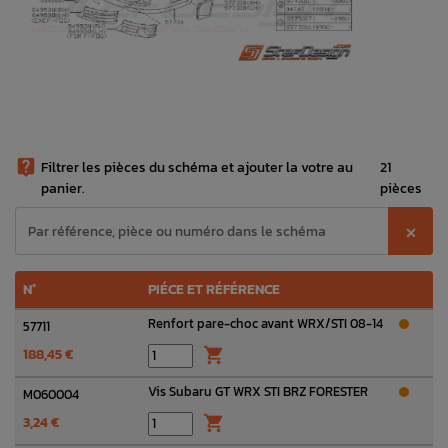

Filtrer les pièces du schéma et ajouter la votre au
21
panier.
pièces
⨉
N°
PIÉCE ET RÉFÉRENCE
Renfort pare-choc avant WRX/STI 08-14
57711
188,45 €

Vis Subaru GT WRX STI BRZ FORESTER
M060004
3,24 €
