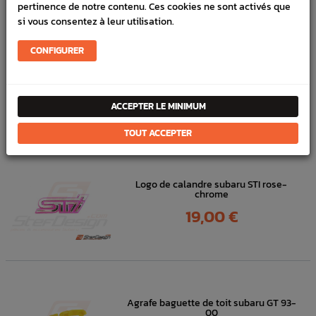
pertinence de notre contenu. Ces cookies ne sont activés que
FICHE TECHNIQUE
si vous consentez à leur utilisation.
Carrosserie
Pièces origine constructeur
CONFIGURER
DANS
LA MÊME
ACCEPTER LE MINIMUM
CATÉGORIE
TOUT ACCEPTER
Logo de calandre subaru STI rose-
chrome
Prix
19,00 €
Agrafe baguette de toit subaru GT 93-
00