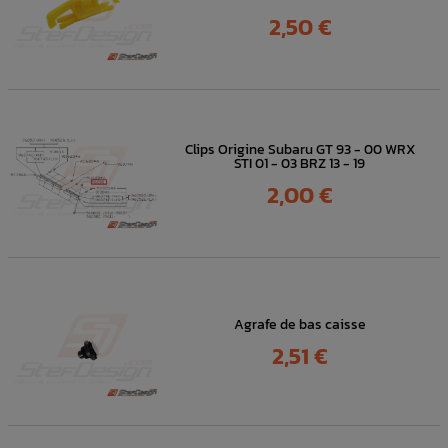
Prix
2,50 €
Clips Origine Subaru GT 93 - 00 WRX
STI 01 - 03 BRZ 13 - 19
Prix
2,00 €
Agrafe de bas caisse
Prix
2,51 €