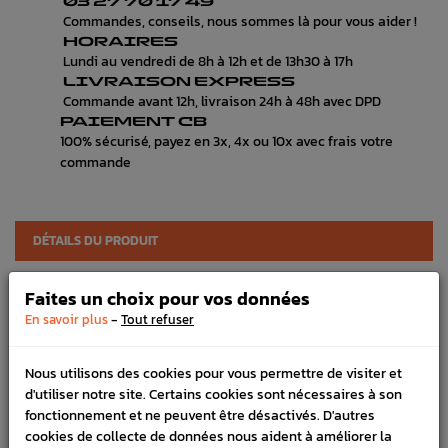
03 27 70 17 49
Commandes, conseils, nous sommes là pour vous aider !
HORAIRES
Lundi au vendredi de 8h à 12h et de 13h30 à 17h
LIVRAISON EXPRESS
Commande avant 12h, livraison 24h à 48h avec DPD
PAIEMENT CB
100% sécurisé, payez en 3x, 4x ou 10x avec frais votre
commande
DÉTAILS DU PRODUIT
LIVRAISON
Faites un choix pour vos données
-
VÉHICULES COMPATIBLE
En savoir plus
Tout refuser
SCHÉMA CONSTRUCTEUR
Nous utilisons des cookies pour vous permettre de visiter et
d'utiliser notre site. Certains cookies sont nécessaires à son
Référence :
1528
fonctionnement et ne peuvent être désactivés. D'autres
En stock :
22
cookies de collecte de données nous aident à améliorer la