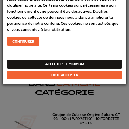
DESCRIPTION
d'utiliser notre site. Certains cookies sont nécessaires à son
fonctionnement et ne peuvent être désactivés. D'autres
DÉTAILS DU PRODUIT
cookies de collecte de données nous aident à améliorer la
pertinence de notre contenu. Ces cookies ne sont activés que
LIVRAISON
si vous consentez à leur utilisation.
VÉHICULES COMPATIBLE
CONFIGURER
SCHÉMA CONSTRUCTEUR
Joint de culasse
origine constructeur pour
Subaru GT
1999 - 2000,
ACCEPTER LE MINIMUM
Subaru WRX
et
Subaru STI
TOUT ACCEPTER
DANS
LA MÊME
CATÉGORIE
Goujon de Culasse Origine Subaru GT
93 - 00 et WRX/STI 01 - 10 FORESTER
05 - 07