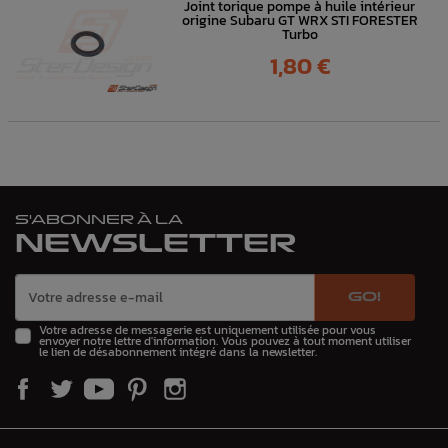
Joint torique pompe à huile intérieur
origine Subaru GT WRX STI FORESTER
Turbo
Prix
1,80 €
S'ABONNER À LA
NEWSLETTER
GO!
Votre adresse de messagerie est uniquement utilisée pour vous
envoyer notre lettre d'information. Vous pouvez à tout moment utiliser
le lien de désabonnement intégré dans la newsletter.