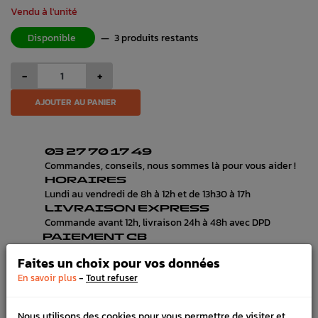
Vendu à l'unité
Disponible
—
3 produits restants
-
+
AJOUTER AU PANIER
03 27 70 17 49
Commandes, conseils, nous sommes là pour vous aider !
HORAIRES
Lundi au vendredi de 8h à 12h et de 13h30 à 17h
LIVRAISON EXPRESS
Commande avant 12h, livraison 24h à 48h avec DPD
PAIEMENT CB
100% sécurisé, payez en 3x, 4x ou 10x avec frais votre
Faites un choix pour vos données
commande
-
En savoir plus
Tout refuser
Nous utilisons des cookies pour vous permettre de visiter et