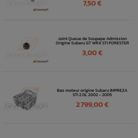
Prix
7,50 €
Joint Queue de Soupape Admission
Origine Subaru GT WRX STI FORESTER
Prix
3,00 €
Bas moteur origine Subaru IMPREZA
STI 2.0L 2002 - 2005
Prix
2 799,00 €