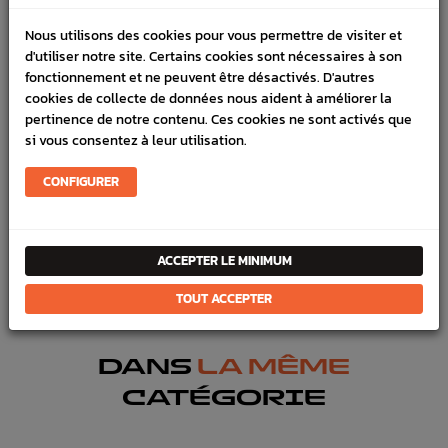
LIVRAISON
Nous utilisons des cookies pour vous permettre de visiter et
d'utiliser notre site. Certains cookies sont nécessaires à son
VÉHICULES COMPATIBLE
fonctionnement et ne peuvent être désactivés. D'autres
cookies de collecte de données nous aident à améliorer la
SCHÉMA CONSTRUCTEUR
pertinence de notre contenu. Ces cookies ne sont activés que
si vous consentez à leur utilisation.
Marque :
SUBARU
Référence :
194
CONFIGURER
En stock :
22
FICHE TECHNIQUE
ACCEPTER LE MINIMUM
Échappement
Visseries & Joints
TOUT ACCEPTER
DANS
LA MÊME
CATÉGORIE