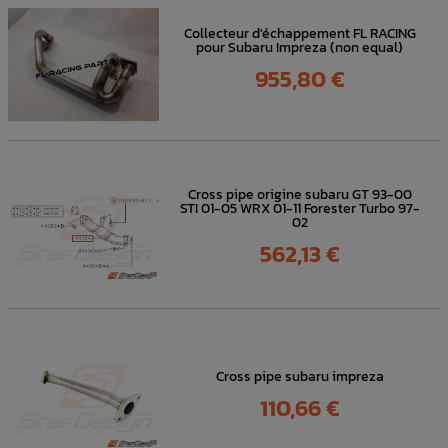
Collecteur d'échappement FL RACING
pour Subaru Impreza (non equal)
Prix
955,80 €
Cross pipe origine subaru GT 93-00
STI 01-05 WRX 01-11 Forester Turbo 97-
02
Prix
562,13 €
Cross pipe subaru impreza
Prix
110,66 €