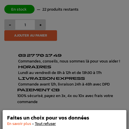
En stock
—
22 produits restants
-
+
AJOUTER AU PANIER
03 27 70 17 49
Commandes, conseils, nous sommes là pour vous aider !
HORAIRES
Lundi au vendredi de 8h à 12h et de 13h30 à 17h
LIVRAISON EXPRESS
Commande avant 12h, livraison 24h à 48h avec DPD
PAIEMENT CB
100% sécurisé, payez en 3x, 4x ou 10x avec frais votre
commande
Faites un choix pour vos données
-
En savoir plus
Tout refuser
DÉTAILS DU PRODUIT