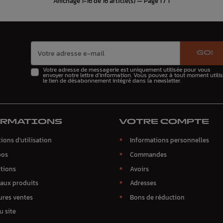
Affichage 1-16 de 16 article(s) — Page 1 / 1
GO!
Votre adresse de messagerie est uniquement utilisée pour vous
envoyer notre lettre d'information. Vous pouvez à tout moment utilis
le lien de désabonnement intégré dans la newsletter.
ORMATIONS
VOTRE COMPTE
ions d'utilisation
Informations personnelles
pos
Commandes
tions
Avoirs
aux produits
Adresses
ures ventes
Bons de réduction
u site