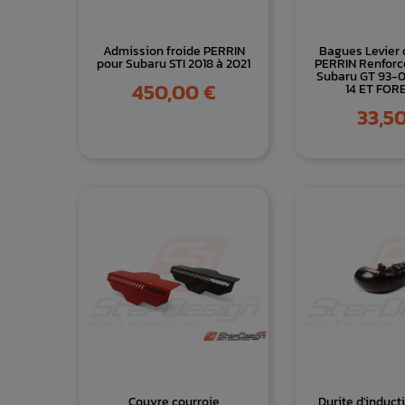
Admission froide PERRIN
Bagues Levier 
pour Subaru STI 2018 à 2021
PERRIN Renforc
Subaru GT 93-
Prix
450,00 €
14 ET FOR
Prix
33,50
Couvre courroie
Durite d'induc