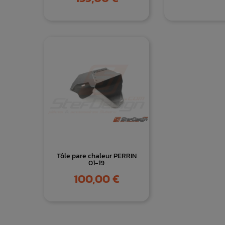
Tôle pare chaleur PERRIN
01-19
Prix
100,00 €