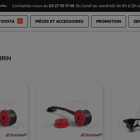
Contactez-nous au
03 27 70 17 49
. Du lundi au vendredi de 8h à 12h e
TOYOTA
PIÈCES ET ACCESSOIRES
PROMOTION
ZE

RRIN