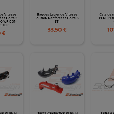
de Vitesse
Bagues Levier de Vitesse
Cale de 
ées Boîte 5
PERRIN Renforcées Boîte 6
PERRIN s
00 WRX 01-
STI
ESTER
Prix
Prix
33,50 €
10
 €
tion PERRIN
Durite d'induction PERRIN
Filtre à