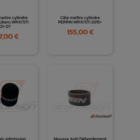
maitre cylindre
Câle maître cylindre
ubaru WRX/STI
PERRIN WRX/STI 2015+
01-07
Prix
155,00 €
7,00 €
 air Admission
Mousse Anti Débordement