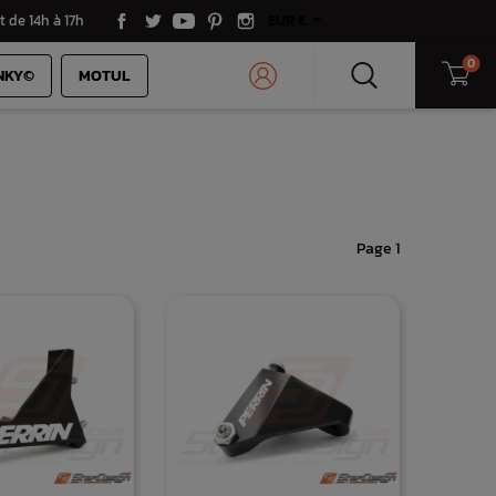
t de 14h à 17h
EUR €
0
NKY©
MOTUL
Page 1