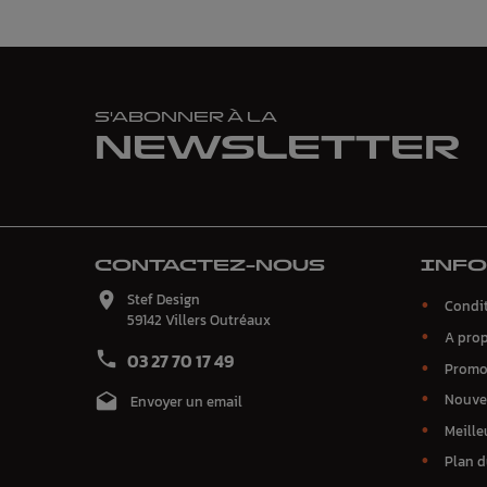
S'ABONNER À LA
NEWSLETTER
CONTACTEZ-NOUS
INF

Stef Design
Condit
59142 Villers Outréaux
A pro

03 27 70 17 49
Promo
Nouve

Envoyer un email
Meille
Plan d