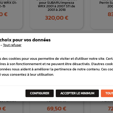
RU WRX 01-
pour SUBARU Impreza
Perrin S
2-15
WRX 2001 à 2007 STI de
200
2001 à 2018
Pri
0 €
83
Prix
320,00 €
 choix pour vos données
-
Tout refuser
s des cookies pour vous permettre de visiter et d'utiliser notre site. Cer
ires à son fonctionnement et ne peuvent être désactivés. D'autres cook
onnées nous aident à améliorer la pertinence de notre contenu. Ces co
i vous consentez à leur utilisation.
CONFIGURER
ACCEPTER LE MINIMUM
TOUT
 Guide de
Stabilisateur de becquet
Stabilisa
sse PERRIN
PERRIN 11-14
PERRIN
Prix
Pri
0 €
69,50 €
7