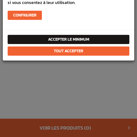
si vous consentez à leur utilisation.
Votre adresse de messagerie est uniquement utilisée pour vous
envoyer notre lettre d'information. Vous pouvez à tout moment utiliser
le lien de désabonnement intégré dans la newsletter.
CONFIGURER
ACCEPTER LE MINIMUM
CONTACTEZ-NOUS
TOUT ACCEPTER
INFORMATIONS
VOTRE COMPTE
PAIEMENT
Tous droits réservés Stef Design© 2026 - Réalisation
BUSINESS APTITUDE
VOIR LES PRODUITS (
0
)
