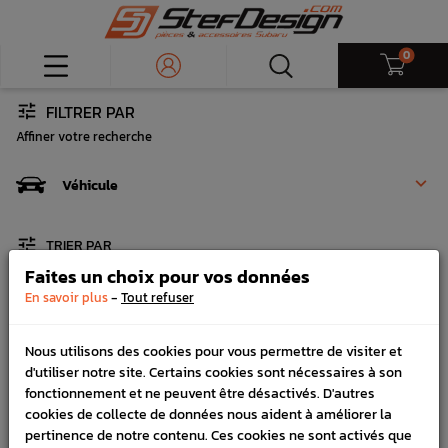
0
FILTRER PAR
MOYEUX DE VOLANT

Affiner votre recherche
ESCAMOTABLES

Véhicule
Aucun produit disponible

TRIER PAR
Cette catégorie n'a pas encore de produits, revenez plus
tard !
Faites un choix pour vos données
-
En savoir plus
Tout refuser
Nous utilisons des cookies pour vous permettre de visiter et
S'ABONNER À LA
d'utiliser notre site. Certains cookies sont nécessaires à son
NEWSLETTER
fonctionnement et ne peuvent être désactivés. D'autres
cookies de collecte de données nous aident à améliorer la
pertinence de notre contenu. Ces cookies ne sont activés que
GO!