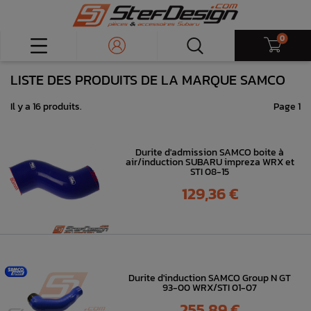
0
LISTE DES PRODUITS DE LA MARQUE SAMCO
Il y a 16 produits.
Page 1
Durite d'admission SAMCO boite à
air/induction SUBARU impreza WRX et
STI 08-15
Prix
129,36 €
Durite d'induction SAMCO Group N GT
93-00 WRX/STI 01-07
Prix
255,89 €