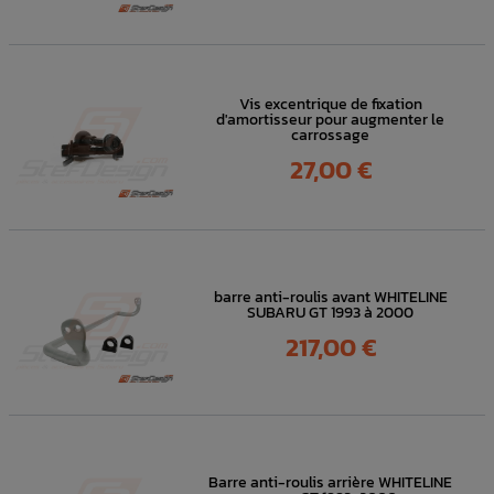
Vis excentrique de fixation
d'amortisseur pour augmenter le
carrossage
Prix
27,00 €
barre anti-roulis avant WHITELINE
SUBARU GT 1993 à 2000
Prix
217,00 €
Barre anti-roulis arrière WHITELINE