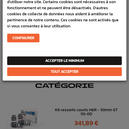
d'utiliser notre site. Certains cookies sont nécessaires à son
fonctionnement et ne peuvent être désactivés. D'autres
Marque :
SUBARU
cookies de collecte de données nous aident à améliorer la
pertinence de notre contenu. Ces cookies ne sont activés que
Référence :
2270
si vous consentez à leur utilisation.
En stock :
6
CONFIGURER
FICHE TECHNIQUE
Chassis
Pièces origine constructeur
ACCEPTER LE MINIMUM
TOUT ACCEPTER
DANS
LA MÊME
CATÉGORIE
Kit ressorts courts H&R - 50mm GT
93-00
Prix
341,89 €