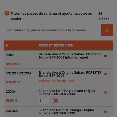

Filtrer les pièces du schéma et ajouter la votre au
39
panier.
pièces
⨉
N°
PIÉCE ET RÉFÉRENCE
Berceau Avant Origine Subaru FORESTER
20101
Turbo 1997-2002 (plus fabriqué)
495,85 €
Triangle Avant Origine Subaru FORESTER
20200 / 20200A
Turbo 1997-2002
Voir toutes les options
439,00 €
Silent Bloc De Triangle Avant Origine
20204
Subaru FORESTER 2000
51,80 €

Silent Bloc Bout De Triangle Origine
20204A
Subaru FORESTER 2000