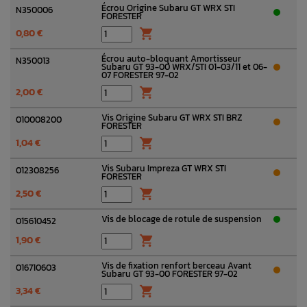
Écrou Origine Subaru GT WRX STI
N350006
FORESTER
0,80 €

Écrou auto-bloquant Amortisseur
N350013
Subaru GT 93-00 WRX/STI 01-03/11 et 06-
07 FORESTER 97-02
2,00 €

Vis Origine Subaru GT WRX STI BRZ
010008200
FORESTER
1,04 €

Vis Subaru Impreza GT WRX STI
012308256
FORESTER
2,50 €

Vis de blocage de rotule de suspension
015610452
1,90 €

Vis de fixation renfort berceau Avant
016710603
Subaru GT 93-00 FORESTER 97-02
3,34 €
