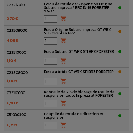
Écrou de rotule de Suspension Origine
023212010
Subaru Impreza / BRZ 13-19 FORESTER
97-02
2,70 €

Écrou Origine Subaru Impreza GT WRX
023508000
STI FORESTER BRZ
4,03 €

Ecrou Subaru GT WRX STI BRZ FORESTER
023510000
1,10 €

Ecrou à bride GT WRX STI BRZ FORESTER
023808000
1,00 €

Rondelle de vis de blocage de rotule de
032110000
suspension toute Impreza et FORESTER
0,50 €

Goupille de rotule de direction et
051030300
suspension
0,79 €
