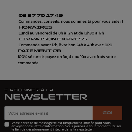
03 27 70 17 49
Commandes, conseils, nous sommes là pour vous aider !
HORAIRES
Lundi au vendredi de 8h à 12h et de 13h30 à 17h
LIVRAISON EXPRESS
Commande avant 12h, livraison 24h à 48h avec DPD
PAIEMENT CB
100% sécurisé, payez en 3x, 4x ou 10x avec frais votre
commande
S'ABONNER À LA
NEWSLETTER
GO!
Votre adresse de messagerie est uniquement utilisée pour vous
envoyer notre lettre d'information. Vous pouvez à tout moment utiliser
le lien de désabonnement intégré dans la newsletter.