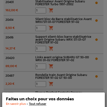
Stabilisateur Avant Origine Subaru
20401
FORESTER Turbo 1997-2002
162,00 €

Silent bloc de Barre stabilisatrice Avant
20414
WRX/STI 01-07 FORESTER 97-02
8,50 €

Support silent-bloc barre stabilisatrice
20416
avant Origine Subaru WRX STI 01-07
FORESTER 97-02
14,27 €

Links avant origine SUBARU GT 93-00
20420
WRX 01-02 FORESTER 97-02
89,00 €

Rondelle train Avant Origine Subaru
20487
FORESTER 97-02 GT 93-00
2,20 €

Plaque Renfort Centrale Berceau
20510
FORESTER 97-02 GT 93-00 WRX STI 01-04
Faites un choix pour vos données
21,58 €

-
En savoir plus
Tout refuser