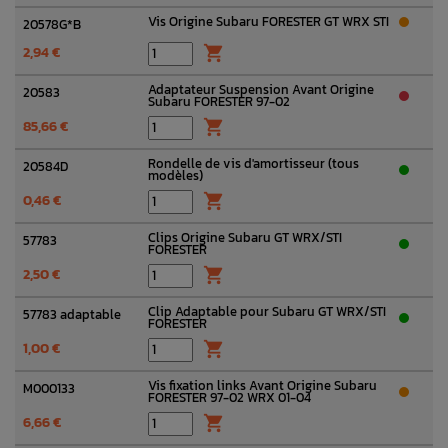
Vis Origine Subaru FORESTER GT WRX STI
20578G*B
2,94 €

Adaptateur Suspension Avant Origine
20583
Subaru FORESTER 97-02
85,66 €

Rondelle de vis d'amortisseur (tous
20584D
modèles)
0,46 €

Clips Origine Subaru GT WRX/STI
57783
FORESTER
2,50 €

Clip Adaptable pour Subaru GT WRX/STI
57783 adaptable
FORESTER
1,00 €

Vis fixation links Avant Origine Subaru
M000133
FORESTER 97-02 WRX 01-04
6,66 €
