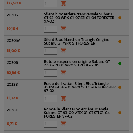
127,90 €

Silent bloc arrière transversale Subaru
20205
GT 93-00 WRX 01-07 STI 01-04 FORESTER
97-02
19,18 €

Silent Bloc Manchon Triangle Origine
20205A
Subaru GT WRX STI FORESTER
15,00 €

Rotule suspension origine Subaru GT
20206
1993 - 2000 WRX STI 2001 - 2019
32,36 €

Écrou de fixation Silent Bloc Triangle
20238
Avant GT 93-00 WRX/STI 01-07 FORESTER
97-02
11,32 €

Rondelle Silent Bloc Arrière Triangle
20280
Subaru GT 93-00 WRX 01-07 STI 01-04
FORESTER 97-02
8,71 €
