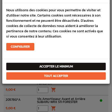
Ecrou de Vis Subaru GT WRX STI
20568
FORESTER
Nous utilisons des cookies pour vous permettre de visiter et
4,50 €

d'utiliser notre site. Certains cookies sont nécessaires à son
fonctionnement et ne peuvent être désactivés. D'autres
Vis de Berceau Avant Origine Subaru
20578A
FORESTER Turbo1997-2002
cookies de collecte de données nous aident à améliorer la
pertinence de notre contenu. Ces cookies ne sont activés que
33,96 €

si vous consentez à leur utilisation.
Vis de triangle Avant Origine Subaru GT
20578B
93-00 WRX STI 01-07 FORESTER 97-02
CONFIGURER
4,00 €

Vis de fixation support de triangle
20578C
Subaru GT 94-00 WRX STI 01-07
FORESTER 97-02
ACCEPTER LE MINIMUM
3,50 €

TOUT ACCEPTER
Vis Carrossage Subaru GT WRX STI
20578F
FORESTER
5,00 €

Vis Amortisseur Avant et Arrière
20578G*A
SUBARU WRX STI FORESTER
5,00 €
