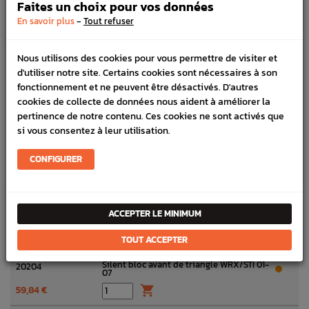
01-07 STI 01-03 et 07
Faites un choix pour vos données
161,42 €

-
En savoir plus
Tout refuser
Links avant de barre stabilisatrice avant
20420
WRX STI 01-14 LEGACY 2003
Nous utilisons des cookies pour vous permettre de visiter et
25,00 €

d'utiliser notre site. Certains cookies sont nécessaires à son
fonctionnement et ne peuvent être désactivés. D'autres
Vis de fixation support de triangle
20578C
cookies de collecte de données nous aident à améliorer la
Subaru GT 94-00 WRX STI 01-07
FORESTER 97-02
pertinence de notre contenu. Ces cookies ne sont activés que
3,50 €

si vous consentez à leur utilisation.
Goupille de rotule de direction et
0510S
CONFIGURER
suspension
0,79 €

Écrou de rotule de Suspension Origine
0232S*A
ACCEPTER LE MINIMUM
Subaru Impreza / BRZ 13-19 FORESTER
97-02
2,70 €

TOUT ACCEPTER
Silent bloc avant de triangle WRX/STI 01-
20204
07
59,84 €
