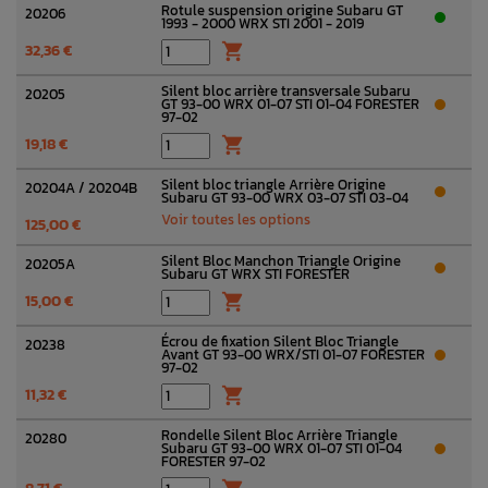
Rotule suspension origine Subaru GT
20206
1993 - 2000 WRX STI 2001 - 2019
32,36 €

Silent bloc arrière transversale Subaru
20205
GT 93-00 WRX 01-07 STI 01-04 FORESTER
97-02
19,18 €

Silent bloc triangle Arrière Origine
20204A / 20204B
Subaru GT 93-00 WRX 03-07 STI 03-04
Voir toutes les options
125,00 €
Silent Bloc Manchon Triangle Origine
20205A
Subaru GT WRX STI FORESTER
15,00 €

Écrou de fixation Silent Bloc Triangle
20238
Avant GT 93-00 WRX/STI 01-07 FORESTER
97-02
11,32 €

Rondelle Silent Bloc Arrière Triangle
20280
Subaru GT 93-00 WRX 01-07 STI 01-04
FORESTER 97-02
8,71 €