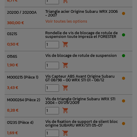

Triangle acier Origine Subaru WRX 2006
20200 / 20200A
- 2007
Voir toutes les options
380,00 €
Rondelle de vis de blocage de rotule de
0321S
suspension toute Impreza et FORESTER
0,50 €

Vis de blocage de rotule de suspension
0156S
1,90 €

Vis Capteur ABS Avant Origine Subaru
M000215 (Pièce 1)
GT 08/98 - 00 WRX STI 01 - 08/12
3,43 €

Vis de triangle Origine Subaru WRX STI
M000264 (Pièce 2)
2004 - 01/09/2009
8,28 €

Vis de fixation de support de silent bloc
0123S (Pièce 4)
origine SUBARU WRX/STI 05-07
1,69 €
