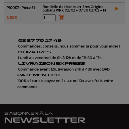
Rondelle de tirants arrières Origine
P100173 (Pièce 5)
Subaru WRX 02/02 - 07 STI 02/02 - 14
2,82 €

03 27 70 17 49
Commandes, conseils, nous sommes là pour vous aider !
HORAIRES
Lundi au vendredi de 8h à 12h et de 13h30 à 17h
LIVRAISON EXPRESS
Commande avant 12h, livraison 24h à 48h avec DPD
PAIEMENT CB
100% sécurisé, payez en 3x, 4x ou 10x avec frais votre
commande
S'ABONNER À LA
NEWSLETTER