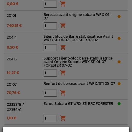
0,80 €

Berceau avant origine subaru WRX 05-
20101
07
740,81 €

Silent bloc de Barre stabilisatrice Avant
20414
WRX/STI 01-07 FORESTER 97-02
8,50 €

Support silent-bloc barre stabilisatrice
20416
avant Origine Subaru WRX STI 01-07
FORESTER 97-02
14,27 €

Renfort de berceau avant WRX/STI 05-07
20107
70,76 €

Ecrou Subaru GT WRX STI BRZ FORESTER
0235S*B /
0235S*C
1,10 €

Barre stabilisatrice avant SUBARU WRX
20401