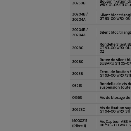
Boulon fixation d'
20258B
WRX 01-06 STI 01-
20204B /
Silent bloc triang
GT 93-00 WRX 03-
20204A
20204B /
Silent bloc triang
20204A
Rondelle Silent B
20280
GT 93-00 WRX 01-
02
Butée de silent bl
20280
SUBARU STI 05-0
Écrou de fixation 
20238
GT 93-00 WRX/STI
Rondelle de vis d
0321S
suspension toute
0156S
Vis de blocage de
Vis de fixation su
20578C
GT 94-00 WRX STI
M000215
Vis Capteur ABS 
08/98 - 00 WRX ST
(Pièce 1)