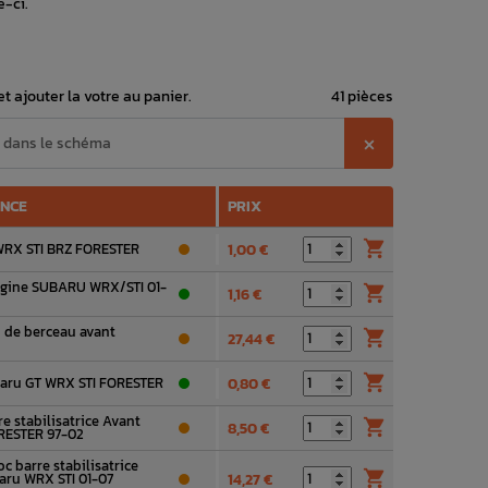
e-ci.
t ajouter la votre au panier.
41 pièces
⨉
ENCE
PRIX

 WRX STI BRZ FORESTER
1,00 €
rigine SUBARU WRX/STI 01-

1,16 €
n de berceau avant

27,44 €

baru GT WRX STI FORESTER
0,80 €
re stabilisatrice Avant

8,50 €
RESTER 97-02
c barre stabilisatrice

aru WRX STI 01-07
14,27 €