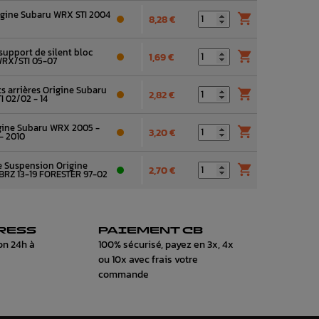
rigine Subaru WRX STI 2004

8,28 €
 support de silent bloc

1,69 €
WRX/STI 05-07
ts arrières Origine Subaru

2,82 €
I 02/02 - 14
igine Subaru WRX 2005 -

3,20 €
- 2010
e Suspension Origine

2,70 €
 BRZ 13-19 FORESTER 97-02
RESS
PAIEMENT CB
on 24h à
100% sécurisé, payez en 3x, 4x
ou 10x avec frais votre
commande