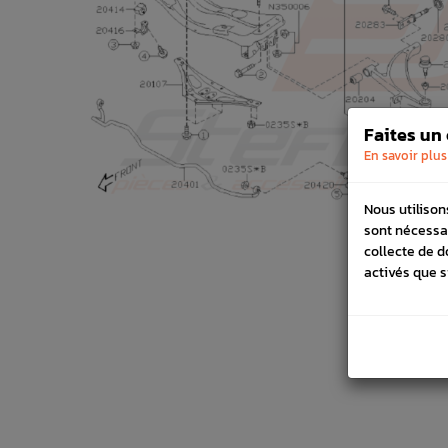
Faites un
En savoir plus
Nous utilison
sont nécessa
collecte de d
activés que s