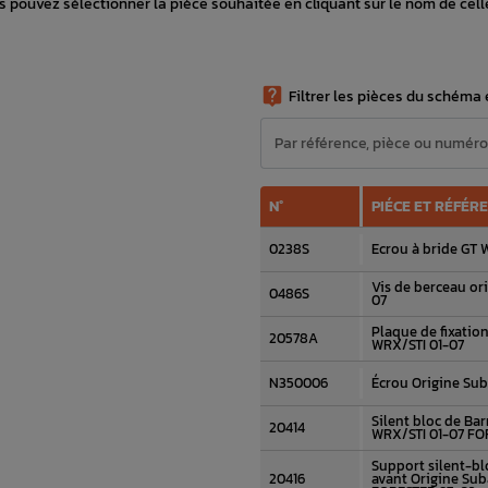
 pouvez sélectionner la pièce souhaitée en cliquant sur le nom de cell

Filtrer les pièces du schéma e
N°
PIÉCE ET RÉFÉR
0238S
Ecrou à bride GT
Vis de berceau o
0486S
07
Plaque de fixatio
20578A
WRX/STI 01-07
N350006
Écrou Origine Su
Silent bloc de Bar
20414
WRX/STI 01-07 FO
Support silent-blo
20416
avant Origine Sub