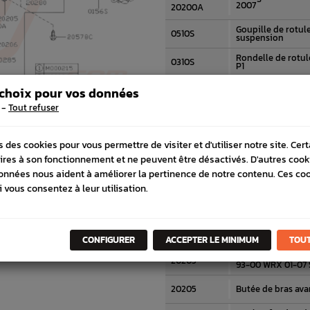
2007
20200A
Goupille de rotule
0510S
suspension
Rondelle de rotu
0310S
P1
 choix pour vos données
20204
Silent bloc avant
-
Tout refuser
Cône de Centrage 
20285
SUBARU GT WRX S
Rotule suspension
s des cookies pour vous permettre de visiter et d'utiliser notre site. Cer
20206
2000 WRX STI 2001
ires à son fonctionnement et ne peuvent être désactivés. D'autres cook
Axe fixation trian
onnées nous aident à améliorer la pertinence de notre contenu. Ces co
20283
01-07
i vous consentez à leur utilisation.
Rondelle d'axe de 
20280A
SUBARU P1 WRX 01
20280A
Rondelle de bras
CONFIGURER
ACCEPTER LE MINIMUM
TOUT
Silent bloc arrièr
20205
93-00 WRX 01-07 
20205
Butée de bras av