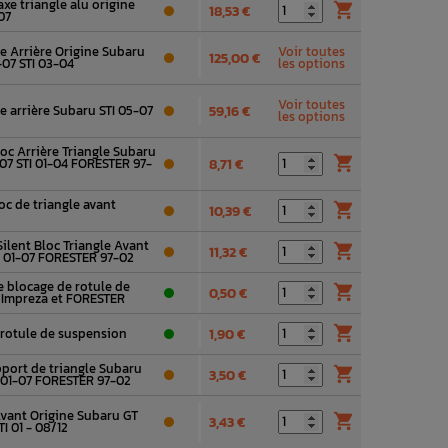
axe triangle alu origine

18,53 €
07
le Arrière Origine Subaru
Voir toutes
125,00 €
07 STI 03-04
les options
Voir toutes
le arrière Subaru STI 05-07
59,16 €
les options
loc Arrière Triangle Subaru

07 STI 01-04 FORESTER 97-
8,71 €
oc de triangle avant

10,39 €
7
Silent Bloc Triangle Avant

11,32 €
 01-07 FORESTER 97-02
e blocage de rotule de

0,50 €
 Impreza et FORESTER

 rotule de suspension
1,90 €
pport de triangle Subaru

3,50 €
 01-07 FORESTER 97-02
Avant Origine Subaru GT

3,43 €
I 01 - 08/12