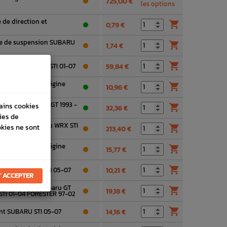
725,00 €
les options
 de direction et

0,79 €
le de suspension SUBARU

1,74 €

 de triangle WRX/STI 01-07
59,84 €
Pour Triangle Origine

10,96 €
TI
 origine Subaru GT 1993 -
tains cookies

32,36 €
 - 2019
ies de
gle origine Subaru WRX STI
okies ne sont

213,40 €
triangle avant origine

15,77 €
-06 STI 01-04

 avant SUBARU STI 05-07
10,21 €
 ACCEPTER
e transversale Subaru GT

19,18 €
STI 01-04 FORESTER 97-02

ant SUBARU STI 05-07
14,16 €