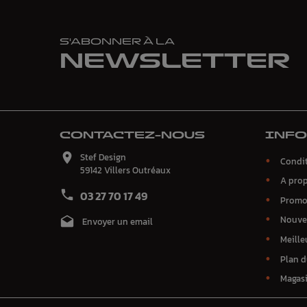
S'ABONNER À LA
NEWSLETTER
CONTACTEZ-NOUS
INF

Stef Design
Condit
59142 Villers Outréaux
A pro

03 27 70 17 49
Promo
Nouve

Envoyer un email
Meille
Plan d
Magas