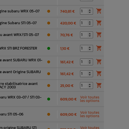

igine subaru WRX 05-07
740,81 €

gine Subaru STI 05-07
420,00 €

au avant WRX/STI 05-07
70,76 €

WRX STI BRZ FORESTER
1,10 €
ice avant SUBARU WRX 01-

161,42 €
ice avant Origine SUBARU

161,42 €
re stabilisatrice avant

25,00 €
GACY 2003
baru WRX 03-07 / STI 03-
Voir toutes
609,00 €
les options
Voir toutes
baru STI 05-06
609,00 €
les options
um origine SUBARU STI
Voir toutes