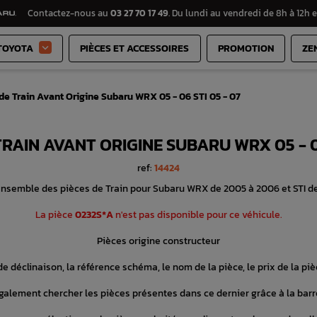
Contactez-nous au
03 27 70 17 49
. Du lundi au vendredi de 8h à 12h e
TOYOTA
PIÈCES ET ACCESSOIRES
PROMOTION
ZE

e Train Avant Origine Subaru WRX 05 - 06 STI 05 - 07
RAIN AVANT ORIGINE SUBARU WRX 05 - 06
ref:
14424
nsemble des pièces de Train pour Subaru WRX de 2005 à 2006 et STI d
La pièce
0232S*A
n'est pas disponible pour ce véhicule.
Pièces origine constructeur
e déclinaison, la référence schéma, le nom de la pièce, le prix de la pièc
alement chercher les pièces présentes dans ce dernier grâce à la barr