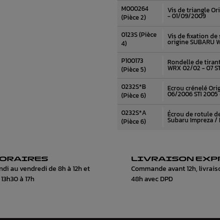
M000264
Vis de triangle O
- 01/09/2009
(Pièce 2)
0123S (Pièce
Vis de fixation de
origine SUBARU 
4)
P100173
Rondelle de tiran
WRX 02/02 - 07 ST
(Pièce 5)
0232S*B
Ecrou crénelé Or
06/2006 STI 2005 
(Pièce 6)
0232S*A
Écrou de rotule d
Subaru Impreza /
(Pièce 6)
ORAIRES
LIVRAISON EXP
ndi au vendredi de 8h à 12h et
Commande avant 12h, livrais
 13h30 à 17h
48h avec DPD