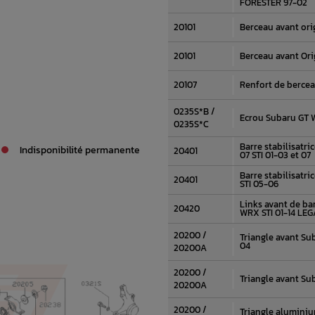
FORESTER 97-02
20101
Berceau avant or
20101
Berceau avant Ori
20107
Renfort de berce
0235S*B /
Ecrou Subaru GT 
0235S*C
Barre stabilisatr
Indisponibilité permanente
20401
07 STI 01-03 et 07
Barre stabilisatr
20401
STI 05-06
Links avant de bar
20420
WRX STI 01-14 LE
20200 /
Triangle avant Su
04
20200A
20200 /
Triangle avant Su
20200A
20200 /
Triangle alumini