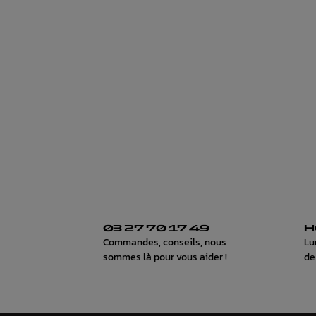
03 27 70 17 49
H
Commandes, conseils, nous
Lu
sommes là pour vous aider !
de