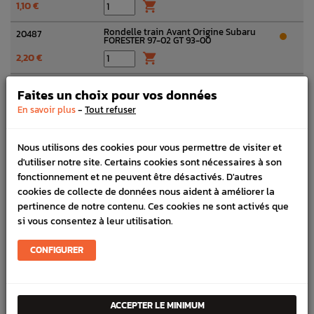
1,10 €

Rondelle train Avant Origine Subaru
20487
FORESTER 97-02 GT 93-00
2,20 €

Écrou Origine Subaru Impreza GT WRX
023508000
Faites un choix pour vos données
STI FORESTER BRZ
-
4,03 €

En savoir plus
Tout refuser
Goupille de rotule de direction et
051030250
suspension
Nous utilisons des cookies pour vous permettre de visiter et
d'utiliser notre site. Certains cookies sont nécessaires à son
0,79 €

fonctionnement et ne peuvent être désactivés. D'autres
Écrou de rotule de Suspension Origine
023212010
cookies de collecte de données nous aident à améliorer la
Subaru Impreza / BRZ 13-19 FORESTER
97-02
pertinence de notre contenu. Ces cookies ne sont activés que
si vous consentez à leur utilisation.
2,70 €

Silent bloc origine de triangle avant
CONFIGURER
20204
Subaru GT 1993 - 2000
54,20 €

Triangle subaru impreza GT 93-00
20200 / 20200A
ACCEPTER LE MINIMUM
FORESTER SF5