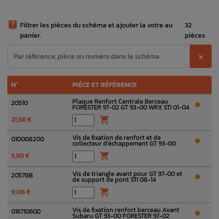

Filtrer les pièces du schéma et ajouter la votre au
32
panier.
pièces
⨉
N°
PIÉCE ET RÉFÉRENCE
Plaque Renfort Centrale Berceau
20510
FORESTER 97-02 GT 93-00 WRX STI 01-04
21,58 €

Vis de fixation de renfort et de
010008200
collecteur d'échappement GT 93-00
5,50 €

Vis de triangle avant pour GT 97-00 et
20578B
de support de pont STI 08-14
9,06 €

Vis de fixation renfort berceau Avant
01671060D
Subaru GT 93-00 FORESTER 97-02