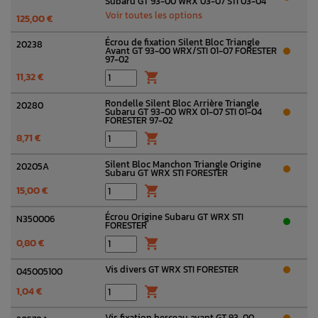
Subaru GT 93-00 WRX 03-07 STI 03-04
Voir toutes les options
125,00 €
Écrou de fixation Silent Bloc Triangle
20238
Avant GT 93-00 WRX/STI 01-07 FORESTER
97-02
11,32 €

Rondelle Silent Bloc Arrière Triangle
20280
Subaru GT 93-00 WRX 01-07 STI 01-04
FORESTER 97-02
8,71 €

Silent Bloc Manchon Triangle Origine
20205A
Subaru GT WRX STI FORESTER
15,00 €

Écrou Origine Subaru GT WRX STI
N350006
FORESTER
0,80 €

Vis divers GT WRX STI FORESTER
045005100
1,04 €

Vis fixation berceau avant GT 93-00