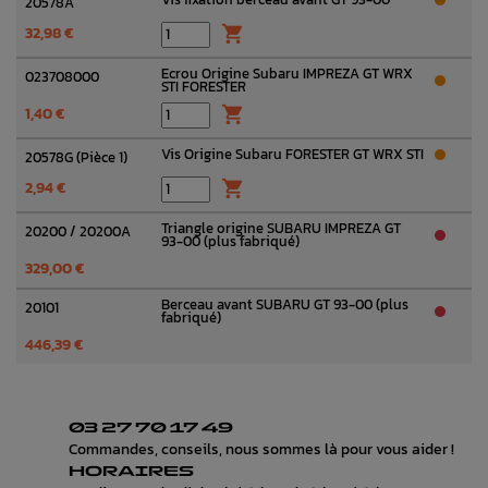
20578A
32,98 €

Ecrou Origine Subaru IMPREZA GT WRX
023708000
STI FORESTER
1,40 €

Vis Origine Subaru FORESTER GT WRX STI
20578G (Pièce 1)
2,94 €

Triangle origine SUBARU IMPREZA GT
20200 / 20200A
93-00 (plus fabriqué)
329,00 €
Berceau avant SUBARU GT 93-00 (plus
20101
fabriqué)
446,39 €
03 27 70 17 49
Commandes, conseils, nous sommes là pour vous aider !
HORAIRES