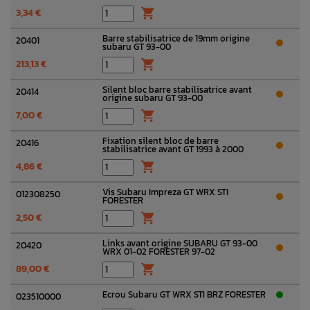
3,34 €

Barre stabilisatrice de 19mm origine
20401
subaru GT 93-00
213,13 €

Silent bloc barre stabilisatrice avant
20414
origine subaru GT 93-00
7,00 €

Fixation silent bloc de barre
20416
stabilisatrice avant GT 1993 à 2000
4,86 €

Vis Subaru Impreza GT WRX STI
012308250
FORESTER
2,50 €

Links avant origine SUBARU GT 93-00
20420
WRX 01-02 FORESTER 97-02
89,00 €

Ecrou Subaru GT WRX STI BRZ FORESTER
023510000