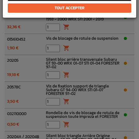
Voir toutes les options
75,60 €
TOUT ACCEPTER
Rotule suspension origine Subaru GT
20206
1993 - 2000 WRX STI 2001 - 2019
32,36 €

Vis de blocage de rotule de suspension
015610452
1,90 €

Silent bloc arrière transversale Subaru
20205
GT 93-00 WRX 01-07 STI 01-04 FORESTER
97-02
19,18 €

Vis de fixation support de triangle
20578C
Subaru GT 94-00 WRX STI 01-07
FORESTER 97-02
3,50 €

Rondelle de vis de blocage de rotule de
032110000
suspension toute Impreza et FORESTER
0,50 €

Silent bloc triangle Arrière Origine
20204A / 20204B