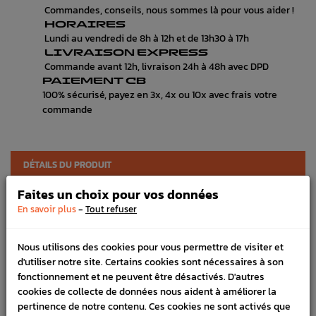
Commandes, conseils, nous sommes là pour vous aider !
HORAIRES
Lundi au vendredi de 8h à 12h et de 13h30 à 17h
LIVRAISON EXPRESS
Commande avant 12h, livraison 24h à 48h avec DPD
PAIEMENT CB
100% sécurisé, payez en 3x, 4x ou 10x avec frais votre
commande
DÉTAILS DU PRODUIT
Faites un choix pour vos données
LIVRAISON
-
En savoir plus
Tout refuser
VÉHICULES COMPATIBLE
Nous utilisons des cookies pour vous permettre de visiter et
Marque :
INOXCAR
d'utiliser notre site. Certains cookies sont nécessaires à son
Référence :
1792
fonctionnement et ne peuvent être désactivés. D'autres
cookies de collecte de données nous aident à améliorer la
FICHE TECHNIQUE
pertinence de notre contenu. Ces cookies ne sont activés que