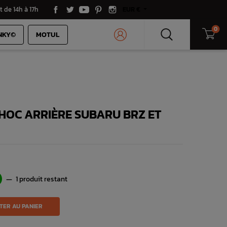
t de 14h à 17h
EUR €
0
NKY©
MOTUL
HOC ARRIÈRE SUBARU BRZ ET
—
1 produit restant
TER AU PANIER