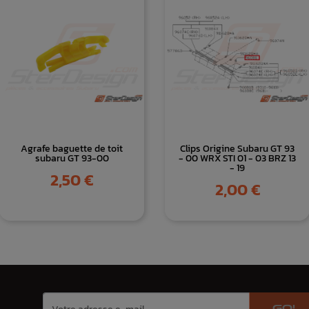
Agrafe baguette de toit
Clips Origine Subaru GT 93
subaru GT 93-00
- 00 WRX STI 01 - 03 BRZ 13
- 19
Prix
2,50 €
Prix
2,00 €
GO!