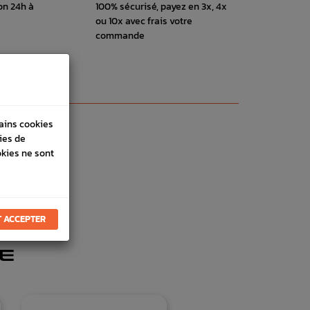
on 24h à
100% sécurisé, payez en 3x, 4x
ou 10x avec frais votre
commande
tains cookies
ies de
okies ne sont
 ACCEPTER
E