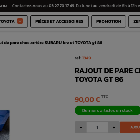
Contactez-nous au
03 27 70 17 49
. Du lundi au vendredi de 8h à 12h e
TOYOTA
PIÈCES ET ACCESSOIRES
PROMOTION
ZE

ut de pare choc arrière SUBARU brz et TOYOTA gt 86
ref:
1349
RAJOUT DE PARE C
TOYOTA GT 86
TTC
90,00 €
Derniers articles en stock
-
+
AJOU