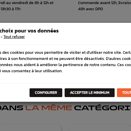
ndi au vendredi de 8h à 12h et
Commande avant 12h, livrais
 13h30 à 17h
48h avec DPD
 choix pour vos données
-
Tout refuser
 COMPATIBLE
s des cookies pour vous permettre de visiter et d'utiliser notre site. Cer
ires à son fonctionnement et ne peuvent être désactivés. D'autres cook
onnées nous aident à améliorer la pertinence de notre contenu. Ces co
i vous consentez à leur utilisation.
CONFIGURER
ACCEPTER LE MINIMUM
TOUT
DANS
LA MÊME
CATÉGORI