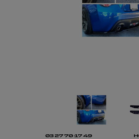
03 27 70 17 49
H