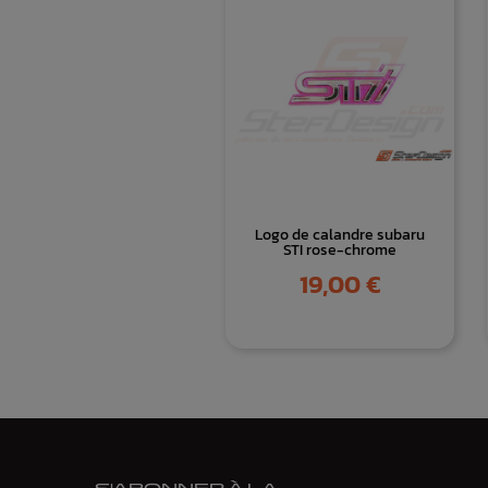
Logo de calandre subaru
STI rose-chrome
Prix
19,00 €