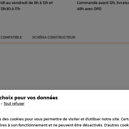
ndi au vendredi de 8h à 12h et
Commande avant 12h, livrais
 13h30 à 17h
48h avec DPD
 COMPATIBLE
SCHÉMA CONSTRUCTEUR
 choix pour vos données
-
Tout refuser
FRÉQUEMMENT
ACHETÉS
s des cookies pour vous permettre de visiter et d'utiliser notre site. Cer
ires à son fonctionnement et ne peuvent être désactivés. D'autres cook