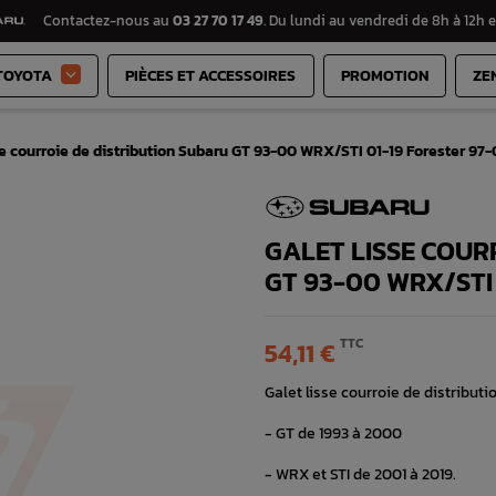
Contactez-nous au
03 27 70 17 49
. Du lundi au vendredi de 8h à 12h e
TOYOTA
PIÈCES ET ACCESSOIRES
PROMOTION
ZE

se courroie de distribution Subaru GT 93-00 WRX/STI 01-19 Forester 97
GALET LISSE COUR
GT 93-00 WRX/STI
TTC
54,11 €
Galet lisse courroie de distribut
- GT de 1993 à 2000
- WRX et STI de 2001 à 2019.