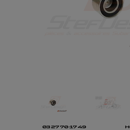
03 27 70 17 49
H