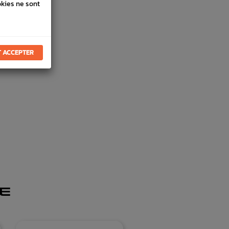
okies ne sont
 ACCEPTER
E