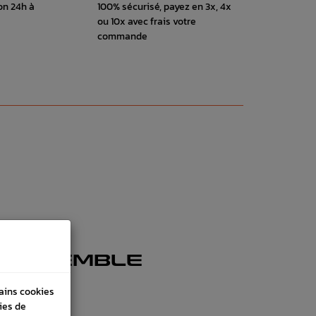
on 24h à
100% sécurisé, payez en 3x, 4x
ou 10x avec frais votre
commande
 ENSEMBLE
tains cookies
ies de