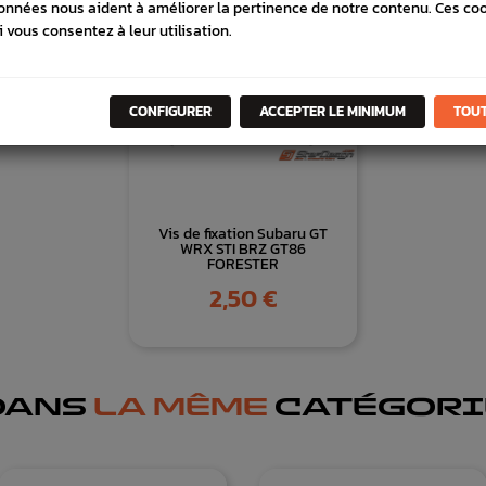
onnées nous aident à améliorer la pertinence de notre contenu. Ces co
i vous consentez à leur utilisation.
CONFIGURER
ACCEPTER LE MINIMUM
TOUT
Vis de fixation Subaru GT
WRX STI BRZ GT86
FORESTER
Prix
2,50 €
DANS
LA MÊME
CATÉGORI