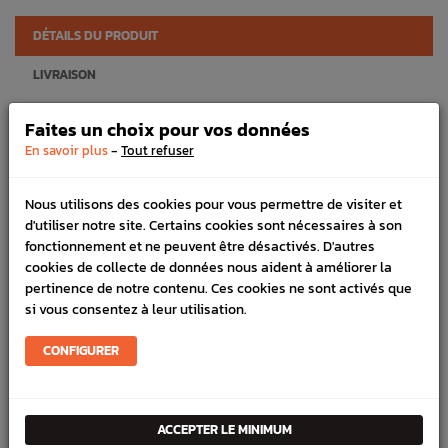
DÉTAILS DU PRODUIT
LIVRAISON
VÉHICULES COMPATIBLE
Faites un choix pour vos données
-
En savoir plus
Tout refuser
SCHÉMA CONSTRUCTEUR
Référence :
443
Nous utilisons des cookies pour vous permettre de visiter et
d'utiliser notre site. Certains cookies sont nécessaires à son
En stock :
7
fonctionnement et ne peuvent être désactivés. D'autres
FICHE TECHNIQUE
cookies de collecte de données nous aident à améliorer la
pertinence de notre contenu. Ces cookies ne sont activés que
Freinage
Disques avant
si vous consentez à leur utilisation.
CONFIGURER
PRODUITS
FRÉQUEMMENT
ACCEPTER LE MINIMUM