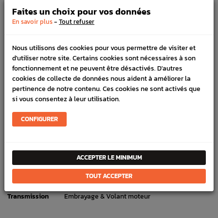
100% sécurisé, payez en 3x, 4x ou 10x avec frais votre
Faites un choix pour vos données
commande
-
En savoir plus
Tout refuser
Nous utilisons des cookies pour vous permettre de visiter et
DÉTAILS DU PRODUIT
d'utiliser notre site. Certains cookies sont nécessaires à son
fonctionnement et ne peuvent être désactivés. D'autres
LIVRAISON
cookies de collecte de données nous aident à améliorer la
pertinence de notre contenu. Ces cookies ne sont activés que
VÉHICULES COMPATIBLE
si vous consentez à leur utilisation.
SCHÉMA CONSTRUCTEUR
CONFIGURER
Marque :
SUBARU
Référence :
266
ACCEPTER LE MINIMUM
En stock :
14
TOUT ACCEPTER
FICHE TECHNIQUE
Transmission
Embrayage & Volant moteur