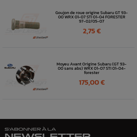
Goujon de roue origine Subaru GT 93-
00 WRX 01-07 STI 01-04 FORESTER
97-02/05-07
Prix
2,75 €
Moyeu Avant Origine Subaru (GT 93-
00 sans abs) WRX 01-07 STI 01-04-
forester
Prix
175,00 €
S'ABONNER À LA
NEWSLETTER