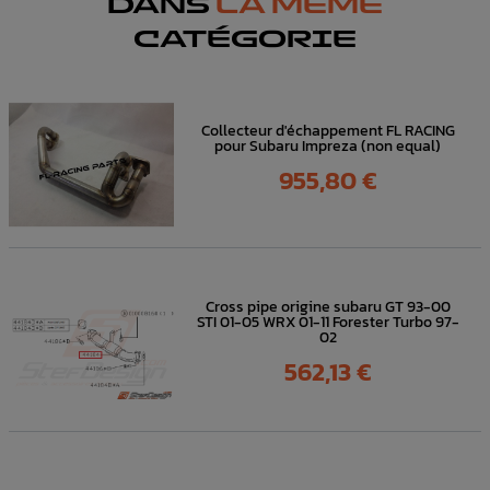
DANS
LA MÊME
CATÉGORIE
Collecteur d'échappement FL RACING
pour Subaru Impreza (non equal)
Prix
955,80 €
Cross pipe origine subaru GT 93-00
STI 01-05 WRX 01-11 Forester Turbo 97-
02
Prix
562,13 €