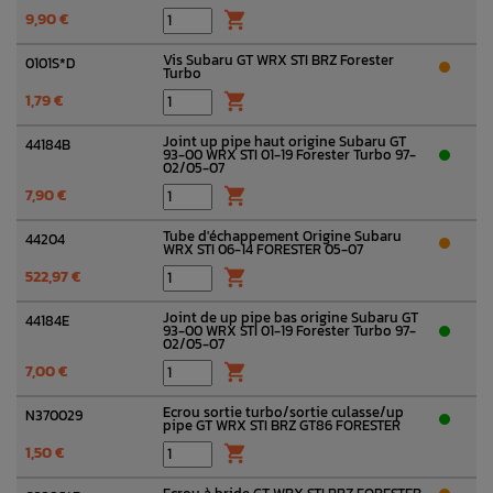
9,90 €

Vis Subaru GT WRX STI BRZ Forester
0101S*D
Turbo
1,79 €

Joint up pipe haut origine Subaru GT
44184B
93-00 WRX STI 01-19 Forester Turbo 97-
02/05-07
7,90 €

Tube d'échappement Origine Subaru
44204
WRX STI 06-14 FORESTER 05-07
522,97 €

Joint de up pipe bas origine Subaru GT
44184E
93-00 WRX STI 01-19 Forester Turbo 97-
02/05-07
7,00 €

Ecrou sortie turbo/sortie culasse/up
N370029
pipe GT WRX STI BRZ GT86 FORESTER
1,50 €
