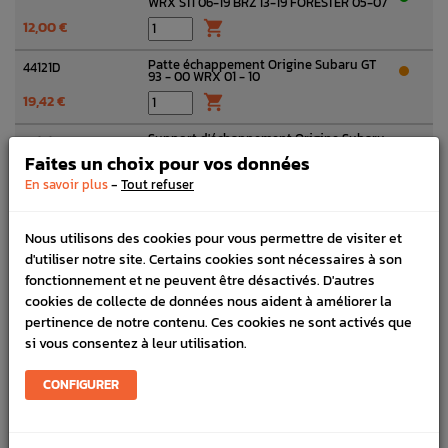
WRX STI 06-19 BRZ 13-19 FORESTER 05-07
12,00 €

Patte échappement Origine Subaru GT
44121D
93 - 00 WRX 01 - 10
19,42 €

Support d'échappement Origine Subaru
44121D
STI 2003 - 2019
Faites un choix pour vos données
54,02 €

-
En savoir plus
Tout refuser
Sonde Lambda Origine Subaru WRX STI
22690
01-07 Forester Turbo 06/01-02/05-07
Nous utilisons des cookies pour vous permettre de visiter et
344,95 €

d'utiliser notre site. Certains cookies sont nécessaires à son
fonctionnement et ne peuvent être désactivés. D'autres
Écrou à bride Subaru GT WRX STI
0238S*A
FORESTER BRZ
cookies de collecte de données nous aident à améliorer la
pertinence de notre contenu. Ces cookies ne sont activés que
2,89 €

si vous consentez à leur utilisation.
Catalyseur après Turbo Origine Subaru
44102BA
WRX STI 06-07 FORESTER 05-07
CONFIGURER
2 467,31 €

Écrou échappement down
C00827
pipe/intermédiaire GT WRX STI BRZ GT86