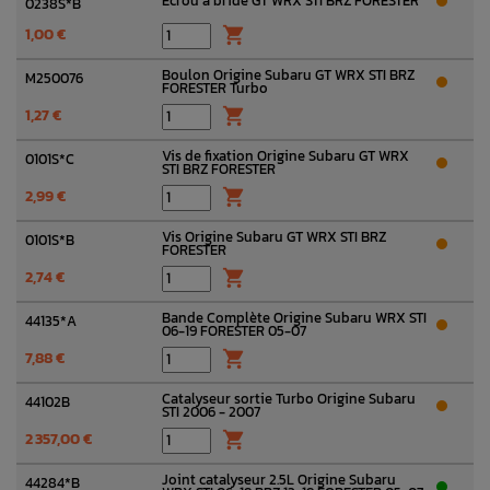
Ecrou à bride GT WRX STI BRZ FORESTER
0238S*B
1,00 €

Boulon Origine Subaru GT WRX STI BRZ
M250076
FORESTER Turbo
1,27 €

Vis de fixation Origine Subaru GT WRX
0101S*C
STI BRZ FORESTER
2,99 €

Vis Origine Subaru GT WRX STI BRZ
0101S*B
FORESTER
2,74 €

Bande Complète Origine Subaru WRX STI
44135*A
06-19 FORESTER 05-07
7,88 €

Catalyseur sortie Turbo Origine Subaru
44102B
STI 2006 - 2007
2 357,00 €

Joint catalyseur 2.5L Origine Subaru
44284*B