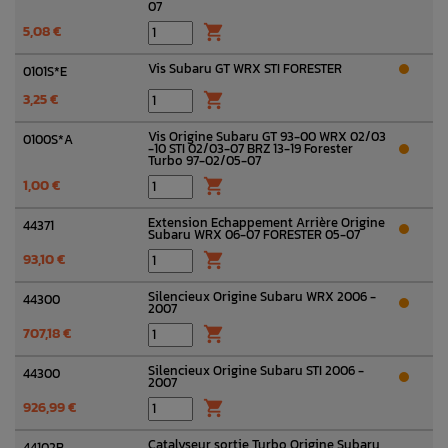
07
5,08 €

Vis Subaru GT WRX STI FORESTER
0101S*E
3,25 €

Vis Origine Subaru GT 93-00 WRX 02/03
0100S*A
-10 STI 02/03-07 BRZ 13-19 Forester
Turbo 97-02/05-07
1,00 €

Extension Echappement Arrière Origine
44371
Subaru WRX 06-07 FORESTER 05-07
93,10 €

Silencieux Origine Subaru WRX 2006 -
44300
2007
707,18 €

Silencieux Origine Subaru STI 2006 -
44300
2007
926,99 €

Catalyseur sortie Turbo Origine Subaru
44102B