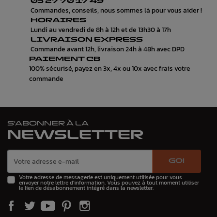
03 27 70 17 49
Commandes, conseils, nous sommes là pour vous aider !
HORAIRES
Lundi au vendredi de 8h à 12h et de 13h30 à 17h
LIVRAISON EXPRESS
Commande avant 12h, livraison 24h à 48h avec DPD
PAIEMENT CB
100% sécurisé, payez en 3x, 4x ou 10x avec frais votre
commande
S'ABONNER À LA
NEWSLETTER
GO!
Votre adresse de messagerie est uniquement utilisée pour vous
envoyer notre lettre d'information. Vous pouvez à tout moment utiliser
le lien de désabonnement intégré dans la newsletter.