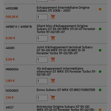
Echappement Intermédiaire Origine
44102BB
Subaru STI 2006 - 2007
593,35 €

Silent bloc d'échappement Origine
44166*A / 44166*B
Subaru GT 93-00 WRX STI 01-07 Forester
Turbo 97-02/05-07
6,96 €

Joint d'échappement terminal Subaru
44385
GT 93-00 WRX STI 01-10 BRZ 13-19
Forester Turbo 97-02/05-07
5,58 €

Vis échappement intermédiaire
M660014
silencieux GT WRX STI Forester Turbo 97-
02/05-07
1,80 €

Ecrou Subaru GT WRX STI BRZ FORESTER
N350001
1,10 €

Entretoise Origine Subaru GT 93-00
44127
WRX STI 01-07 Forester Turbo 97-02/05-