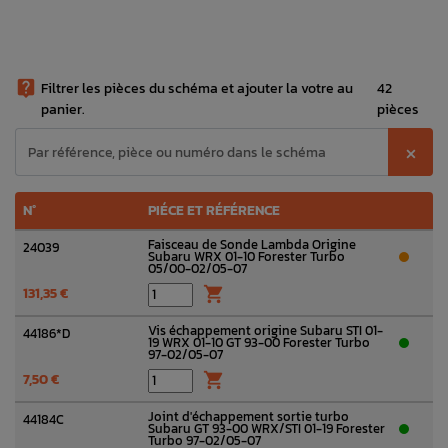

Filtrer les pièces du schéma et ajouter la votre au
42
panier.
pièces
⨉
N°
PIÉCE ET RÉFÉRENCE
Faisceau de Sonde Lambda Origine
24039
Subaru WRX 01-10 Forester Turbo
05/00-02/05-07
131,35 €

Vis échappement origine Subaru STI 01-
44186*D
19 WRX 01-10 GT 93-00 Forester Turbo
97-02/05-07
7,50 €

Joint d'échappement sortie turbo
44184C
Subaru GT 93-00 WRX/STI 01-19 Forester
Turbo 97-02/05-07