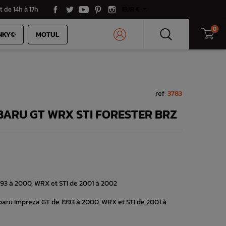
t de 14h à 17h
EUR €
0
NKY©
MOTUL
ref:
3783
BARU GT WRX STI FORESTER BRZ
93 à 2000, WRX et STI de 2001 à 2002
baru Impreza GT de 1993 à 2000, WRX et STI de 2001 à