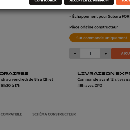
CONFIGURER
ACCEPTER LE MINIMUM
TOUT
- Relais et Sonde moteur Origin
- Échappement pour Subaru FOR
Pièce origine constructeur
Sur commande uniquement
-
+
AJOU
ORAIRES
LIVRAISON EXP
ndi au vendredi de 8h à 12h et
Commande avant 12h, livrais
 13h30 à 17h
48h avec DPD
 COMPATIBLE
SCHÉMA CONSTRUCTEUR