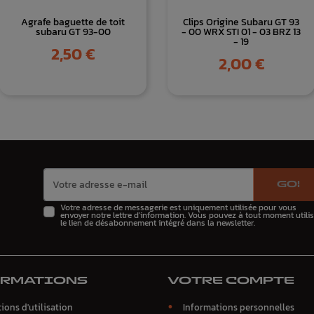
Agrafe baguette de toit
Clips Origine Subaru GT 93
subaru GT 93-00
- 00 WRX STI 01 - 03 BRZ 13
- 19
Prix
2,50 €
Prix
2,00 €
GO!
Votre adresse de messagerie est uniquement utilisée pour vous
envoyer notre lettre d'information. Vous pouvez à tout moment utilis
le lien de désabonnement intégré dans la newsletter.
ORMATIONS
VOTRE COMPTE
ions d'utilisation
Informations personnelles