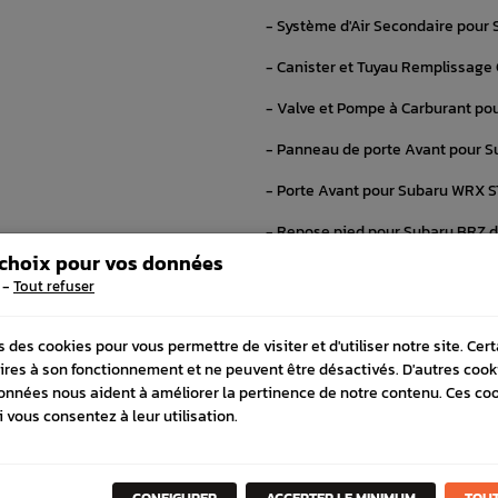
- Système d'Air Secondaire pour
- Canister et Tuyau Remplissage
- Valve et Pompe à Carburant po
- Panneau de porte Avant pour S
- Porte Avant pour Subaru WRX S
- Repose pied pour Subaru BRZ d
 choix pour vos données
- Fixation de batterie pour Subar
-
Tout refuser
- Écrou système de controle des
s des cookies pour vous permettre de visiter et d'utiliser notre site. Cer
- Collecteur d'Admission pour Su
ires à son fonctionnement et ne peuvent être désactivés. D'autres cook
onnées nous aident à améliorer la pertinence de notre contenu. Ces co
- Airbag pour Subaru BRZ de 2013
i vous consentez à leur utilisation.
- Support de Réservoir de Carbur
- Schéma de Pédalier et Panneau