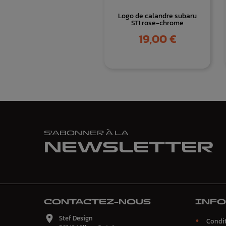
Logo de calandre subaru
STI rose-chrome
Prix
19,00 €
S'ABONNER À LA
NEWSLETTER
CONTACTEZ-NOUS
INF

Stef Design
Condit