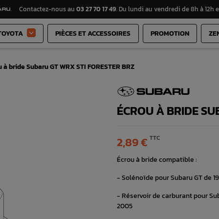
Contactez-nous au
03 27 70 17 49
. Du lundi au vendredi de 8h à 12h e
TOYOTA
PIÈCES ET ACCESSOIRES
PROMOTION
ZE

u à bride Subaru GT WRX STI FORESTER BRZ
ÉCROU À BRIDE SU
TTC
2,89 €
Écrou à bride compatible :
- Solénoïde pour Subaru GT de 19
- Réservoir de carburant pour Su
2005