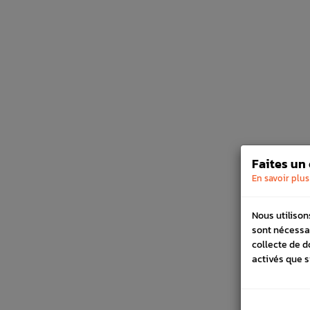
Faites un
En savoir plus
Nous utilison
sont nécessa
collecte de d
activés que s