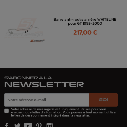
Barre anti-roulis arrière WHITELINE
pour GT 1993-2000
Prix
217,00 €
S'ABONNER À LA
NEWSLETTER
GO!
Votre adresse de messagerie est uniquement utilisée pour vous
envoyer notre lettre d'information. Vous pouvez à tout moment utiliser
le lien de désabonnement intégré dans la newsletter.