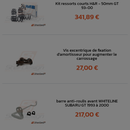
Kit ressorts courts H&R - 50mm GT
93-00
Prix
341,89 €
Vis excentrique de fixation
d'amortisseur pour augmenter le
carrossage
Prix
27,00 €
barre anti-roulis avant WHITELINE
SUBARU GT 1993 à 2000
Prix
217,00 €