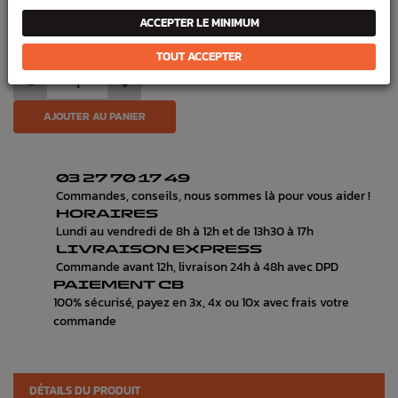
Pièce origine constructeur vendue à l'unité
ACCEPTER LE MINIMUM
Sur commande uniquement
TOUT ACCEPTER
-
+
AJOUTER AU PANIER
03 27 70 17 49
Commandes, conseils, nous sommes là pour vous aider !
HORAIRES
Lundi au vendredi de 8h à 12h et de 13h30 à 17h
LIVRAISON EXPRESS
Commande avant 12h, livraison 24h à 48h avec DPD
PAIEMENT CB
100% sécurisé, payez en 3x, 4x ou 10x avec frais votre
commande
DÉTAILS DU PRODUIT