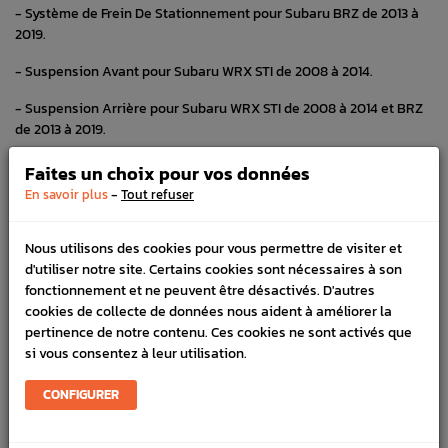
- Système de Frein De Stationnement pour Subaru BRZ de 2013 à
2019.
- Suspension Avant pour Subaru WRX STI de 2008 à 2014.
- Suspension Arrière pour Subaru WRX STI de 2008 à 2014 et BRZ
de 2013 à 2019.
- Commande d'Embrayage pour Subaru WRX STI de Juin 2011 à 2014
Faites un choix pour vos données
-
En savoir plus
Tout refuser
- Système de Frein de Stationnement FORESTER de 1997 à 2002
- Support du Différentiel pour Subaru FORESTER Turbo de 1997 à
Nous utilisons des cookies pour vous permettre de visiter et
2002
d'utiliser notre site. Certains cookies sont nécessaires à son
fonctionnement et ne peuvent être désactivés. D'autres
- Conduit D'air pour Subaru BRZ de 2013 à 2019.
cookies de collecte de données nous aident à améliorer la
pertinence de notre contenu. Ces cookies ne sont activés que
- Schéma de Fixation de Hayon Origine Subaru Forester Turbo 97-
si vous consentez à leur utilisation.
02
- Support de différentiel pour Subaru Forester turbo de 2005 à
CONFIGURER
2007