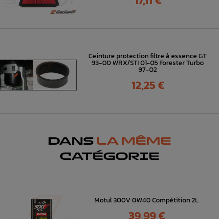
17,11 €
Ceinture protection filtre à essence GT
93-00 WRX/STI 01-05 Forester Turbo
97-02
Prix
12,25 €
DANS
LA MÊME
CATÉGORIE
Motul 300V 0W40 Compétition 2L
Prix
39,99 €