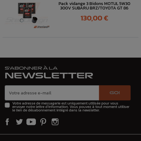
Pack vidange 3 Bidons MOTUL 5W30
300V SUBARU BRZ/TOYOTA GT 86
Prix
130,00 €
S'ABONNER À LA
NEWSLETTER
GO!
Votre adresse de messagerie est uniquement utilisée pour vous
envoyer notre lettre d'information. Vous pouvez à tout moment utiliser
le lien de désabonnement intégré dans la newsletter.