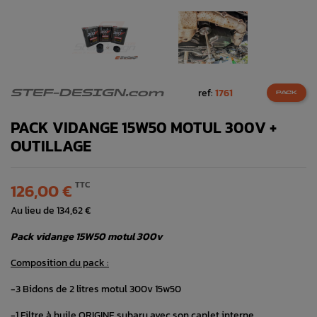
ref:
1761
STEF-DESIGN.com
PACK
PACK VIDANGE 15W50 MOTUL 300V +
OUTILLAGE
TTC
126,00 €
Au lieu de 134,62 €
Pack vidange 15W50 motul 300v
Composition du pack :
-3 Bidons de 2 litres motul 300v 15w50
-1 Filtre à huile ORIGINE subaru avec son caplet interne