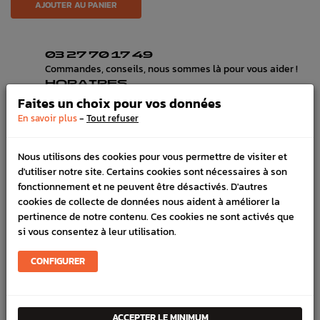
AJOUTER AU PANIER
03 27 70 17 49
Commandes, conseils, nous sommes là pour vous aider !
HORAIRES
Lundi au vendredi de 8h à 12h et de 13h30 à 17h
Faites un choix pour vos données
LIVRAISON EXPRESS
-
En savoir plus
Tout refuser
Commande avant 12h, livraison 24h à 48h avec DPD
PAIEMENT CB
100% sécurisé, payez en 3x, 4x ou 10x avec frais votre
Nous utilisons des cookies pour vous permettre de visiter et
commande
d'utiliser notre site. Certains cookies sont nécessaires à son
fonctionnement et ne peuvent être désactivés. D'autres
cookies de collecte de données nous aident à améliorer la
pertinence de notre contenu. Ces cookies ne sont activés que
DÉTAILS DU PRODUIT
si vous consentez à leur utilisation.
LIVRAISON
CONFIGURER
VÉHICULES COMPATIBLE
Marque :
STEF-DESIGN.com
ACCEPTER LE MINIMUM