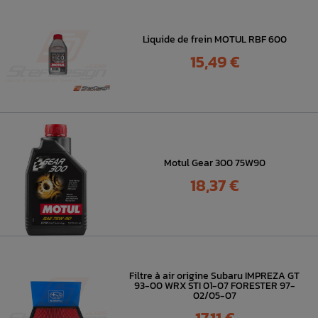
Liquide de frein MOTUL RBF 600
Prix
15,49 €
Motul Gear 300 75W90
Prix
18,37 €
Filtre à air origine Subaru IMPREZA GT
93-00 WRX STI 01-07 FORESTER 97-
02/05-07
Prix