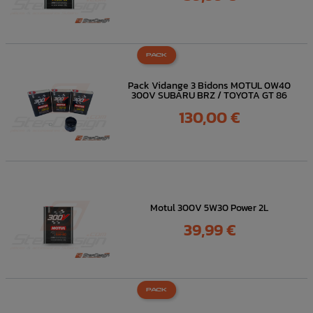
PACK
Pack Vidange 3 Bidons MOTUL 0W40
300V SUBARU BRZ / TOYOTA GT 86
Prix
130,00 €
Motul 300V 5W30 Power 2L
Prix
39,99 €
PACK