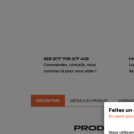
03 27 70 17 49
H
Commandes, conseils, nous
Lu
sommes là pour vous aider !
de
DESCRIPTION
DÉTAILS DU PRODUIT
LIVRAIS
Faites un
En savoir plus
PRODUITS
Nous utilison