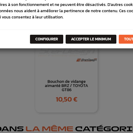
ires à son fonctionnement et ne peuvent être désactivés. D'autres cook
onnées nous aident à améliorer la pertinence de notre contenu. Ces co
i vous consentez à leur utilisation.
CONFIGURER
ACCEPTER LE MINIMUM
TOUT
Bouchon de vidange
aimanté BRZ / TOYOTA
GT86
Prix
10,50 €
DANS
LA MÊME
CATÉGORI