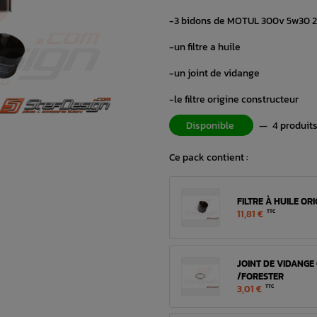
-3 bidons de MOTUL 300v 5w30 
-un filtre a huile
-un joint de vidange
-le filtre origine constructeur
Disponible
—
4 produit
Ce pack contient :
FILTRE À HUILE OR
11,81 €
TTC
JOINT DE VIDANGE
/FORESTER
3,01 €
TTC