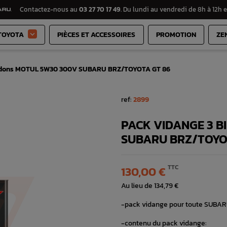
Contactez-nous au
03 27 70 17 49
. Du lundi au vendredi de 8h à 12h e
TOYOTA
PIÈCES ET ACCESSOIRES
PROMOTION
ZE

Bidons MOTUL 5W30 300V SUBARU BRZ/TOYOTA GT 86
ref:
2899
PACK VIDANGE 3 
SUBARU BRZ/TOYO
TTC
130,00 €
Au lieu de 134,79 €
-pack vidange pour toute SUBA
-contenu du pack vidange: