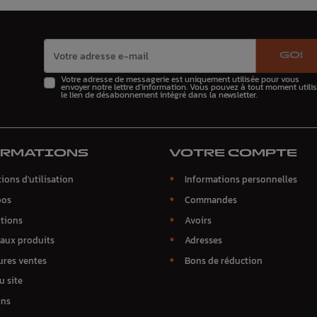
GO!
Votre adresse de messagerie est uniquement utilisée pour vous
envoyer notre lettre d'information. Vous pouvez à tout moment utilis
le lien de désabonnement intégré dans la newsletter.
ORMATIONS
VOTRE COMPTE
ions d'utilisation
Informations personnelles
pos
Commandes
tions
Avoirs
aux produits
Adresses
ures ventes
Bons de réduction
u site
ins