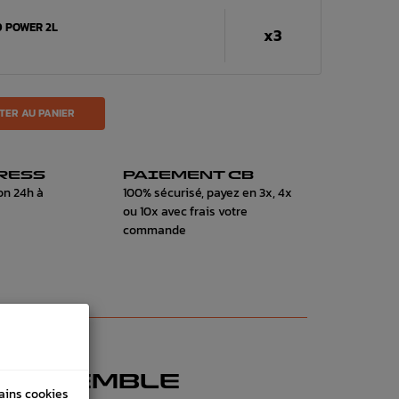
 POWER 2L
x3
TER AU PANIER
RESS
PAIEMENT CB
on 24h à
100% sécurisé, payez en 3x, 4x
ou 10x avec frais votre
commande
 ENSEMBLE
tains cookies