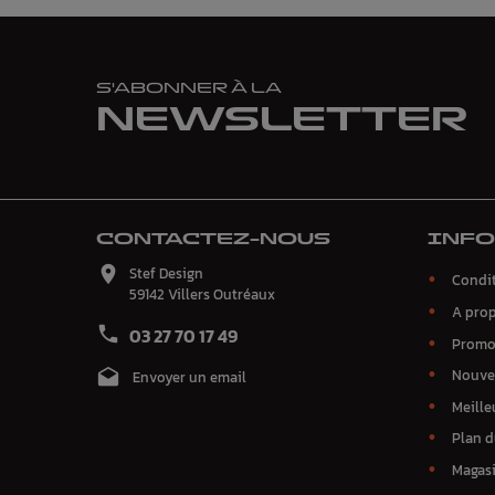
S'ABONNER À LA
NEWSLETTER
CONTACTEZ-NOUS
INF

Stef Design
Condit
59142 Villers Outréaux
A pro

03 27 70 17 49
Promo
Nouve

Envoyer un email
Meille
Plan d
Magas