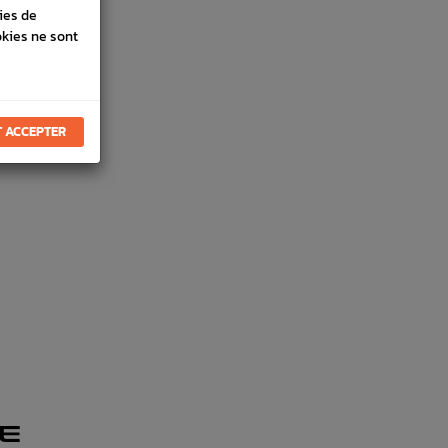
ies de
okies ne sont
 ACCEPTER
E