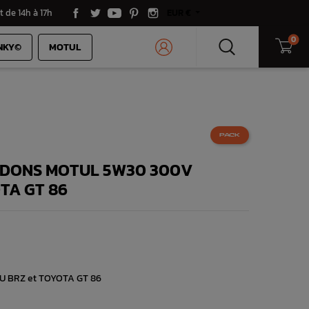
t de 14h à 17h
EUR €
0
NKY©
MOTUL
PACK
BIDONS MOTUL 5W30 300V
TA GT 86
RU BRZ et TOYOTA GT 86