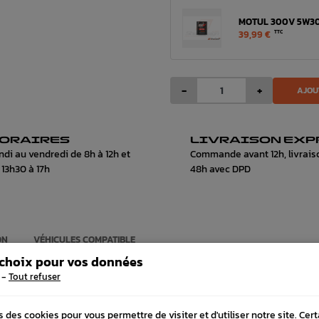
MOTUL 300V 5W30
39,99 €
TTC
-
+
AJOU
ORAIRES
LIVRAISON EXP
ndi au vendredi de 8h à 12h et
Commande avant 12h, livrais
 13h30 à 17h
48h avec DPD
ON
VÉHICULES COMPATIBLE
 choix pour vos données
-
Tout refuser
FRÉQUEMMENT
ACHETÉS
s des cookies pour vous permettre de visiter et d'utiliser notre site. Cer