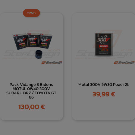
PACK
Pack Vidange 3 Bidons
Motul 300V 5W30 Power 2L
MOTUL 0W40 300V
Prix
39,99 €
SUBARU BRZ / TOYOTA GT
86
Prix
130,00 €