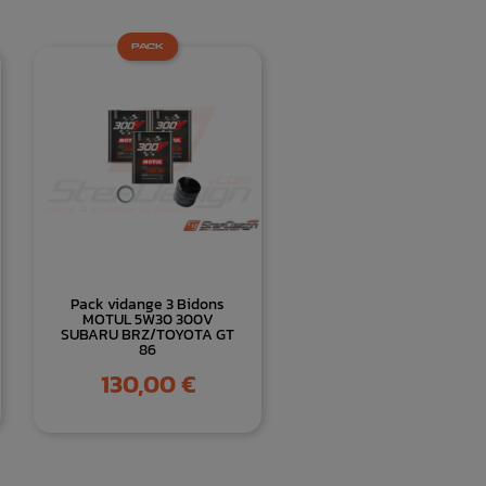
PACK
Pack vidange 3 Bidons
MOTUL 5W30 300V
SUBARU BRZ/TOYOTA GT
86
Prix
130,00 €