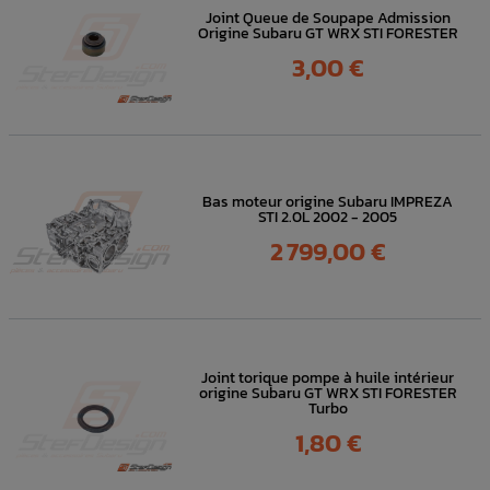
Joint Queue de Soupape Admission
Origine Subaru GT WRX STI FORESTER
Prix
3,00 €
Bas moteur origine Subaru IMPREZA
STI 2.0L 2002 - 2005
Prix
2 799,00 €
Joint torique pompe à huile intérieur
origine Subaru GT WRX STI FORESTER
Turbo
Prix
1,80 €