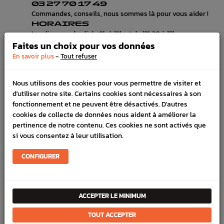
03 27 70 17 49
Commandes, conseils, nous sommes là pour vous aider !
HORAIRES
Lundi au vendredi de 8h à 12h et de 13h30 à 17h
Faites un choix pour vos données
LIVRAISON EXPRESS
Commande avant 12h, livraison 24h à 48h avec DPD
-
En savoir plus
Tout refuser
PAIEMENT CB
100% sécurisé, payez en 3x, 4x ou 10x avec frais votre
Nous utilisons des cookies pour vous permettre de visiter et
commande
d'utiliser notre site. Certains cookies sont nécessaires à son
fonctionnement et ne peuvent être désactivés. D'autres
cookies de collecte de données nous aident à améliorer la
DÉTAILS DU PRODUIT
pertinence de notre contenu. Ces cookies ne sont activés que
si vous consentez à leur utilisation.
LIVRAISON
CONFIGURER
VÉHICULES COMPATIBLE
SCHÉMA CONSTRUCTEUR
ACCEPTER LE MINIMUM
Marque :
SUBARU
TOUT ACCEPTER
Référence :
2700